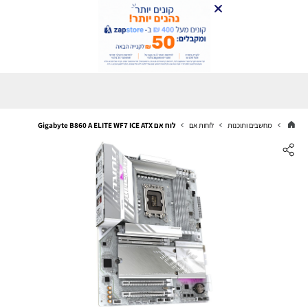
מחשבים ותוכנות
לוחות אם
לוח אם Gigabyte B860 A ELITE WF7 ICE ATX