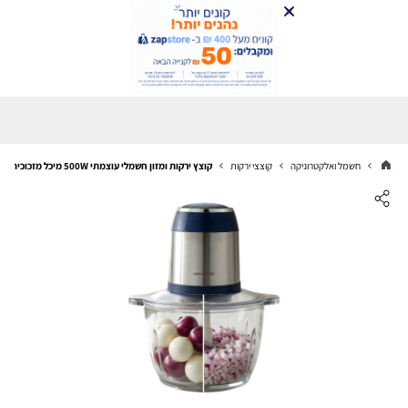
חשמל ואלקטרוניקה
קוצצי ירקות
קוצץ ירקות ומזון חשמלי עוצמתי 500W מיכל מזכוכית 2 ליטר NRI-650 H12 UNIVERSE