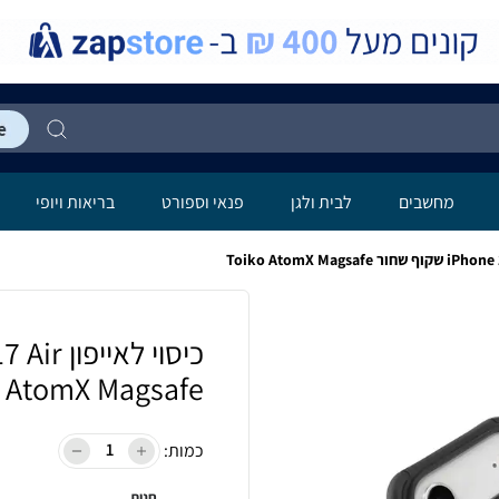
מחשבים
לבית ולגן
פנאי וספורט
בריאות ויופי
AtomX Magsafe
כמות:
חנות