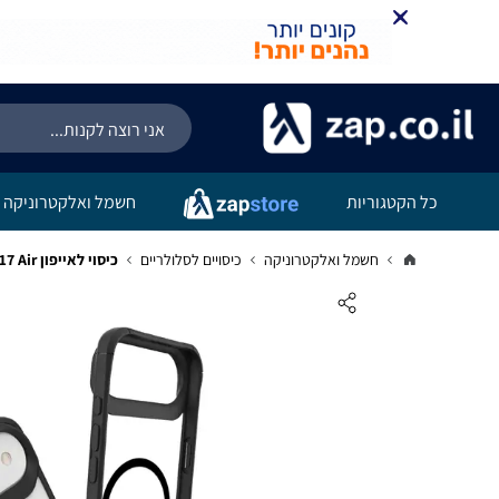
כל הקטגוריות
חשמל ואלקטרוניקה
חשמל ואלקטרוניקה
כיסויים לסלולריים
כיסוי לאייפון iPhone 17 Air שקוף שחור Toiko AtomX Magsafe