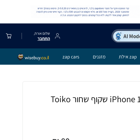
שלום אורח,
התחבר
zap אילת
מזגנים
zap cars
כיסוי לאייפון iPhone 17 Air שקוף שחור Toiko