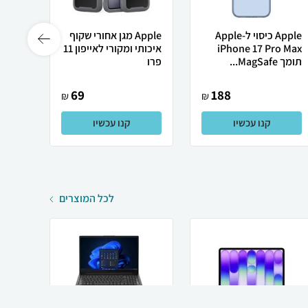
Apple כיסוי ל-Apple
Apple מגן אחורי שקוף
iPhone 17 Pro Max
איכותי ומקורי לאייפון 11
לאייפון 11 פר
תומך MagSafe...
פרו
69
188
₪
₪
קנו עכשיו
קנו עכשיו
לכל המוצרים