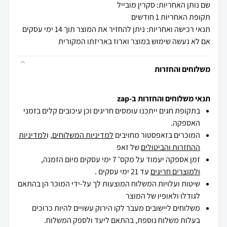
שם נותן האחריות: סקרין מובייל
תקופת האחריות 1 חודשים
תנאי רכישה ואחריות: ניתן להחזיר את המוצר תוך 14 ימי עסקים
אם לא נעשה שימוש במוצר וארוז באריזתו המקורית
משלוחים והחזרות
תנאי משלוחים והחזרות ב-zap
בתקופת חגים ייתכנו עומסים חריגים וכן עיכובים קלים בזמני
האספקה.
המוכרים בזאפסטור מחויבים
למדיניות המשלוחים
, ו
למדיניות
ההחזרות והביטולים
של זאפ
זמן אספקה יעמוד על מקס' 7 ימי עסקים מיום הזמנה,
ולמוצרים חריגים
עד 21 ימי עסקים .
שיטות ועלויות המשלוח המוצעות לך על-ידי המוכר הן בהתאם
לגודלו ולאופיו של המוצר
משלוחים ליישובים מעבר לקו הירוק עשויים להיות כרוכים
בעלות משלוח נוספת, בהתאם ליעד ולספק המשלוח.