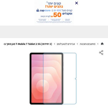
מחשבים ותוכנות
אביזרים לטאבלטים
[2 יחידות] T-Mobile T Tablet 2 5G מגן מסך נאנו זכוכית 9H יחידה אחת סקרין מובייל