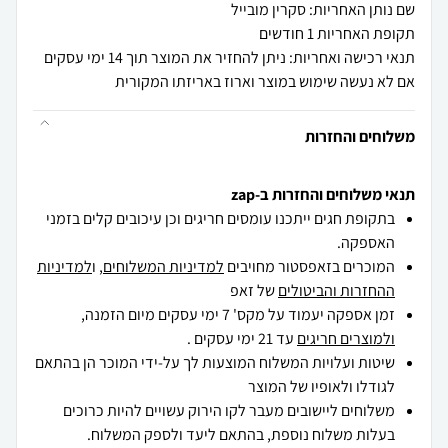
שם נותן האחריות: סקרין מובייל
תקופת האחריות 1 חודשים
תנאי רכישה ואחריות: ניתן להחזיר את המוצר תוך 14 ימי עסקים
אם לא נעשה שימוש במוצר וארוז באריזתו המקורית
משלוחים והחזרות
תנאי משלוחים והחזרות ב-zap
בתקופת חגים ייתכנו עומסים חריגים וכן עיכובים קלים בזמני
האספקה.
המוכרים בזאפסטור מחויבים
למדיניות המשלוחים
, ו
למדיניות
ההחזרות והביטולים
של זאפ
זמן אספקה יעמוד על מקס' 7 ימי עסקים מיום הזמנה,
ולמוצרים חריגים
עד 21 ימי עסקים .
שיטות ועלויות המשלוח המוצעות לך על-ידי המוכר הן בהתאם
לגודלו ולאופיו של המוצר
משלוחים ליישובים מעבר לקו הירוק עשויים להיות כרוכים
בעלות משלוח נוספת, בהתאם ליעד ולספק המשלוח.