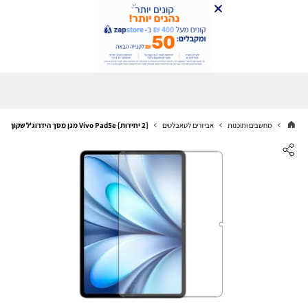
מחשבים ותוכנות
אביזרים לטאבלטים
[2 יחידות] Vivo Pad5e מגן מסך הידרוג'ל שקוף (סיליקון) יחידה אחת סקרין מובייל