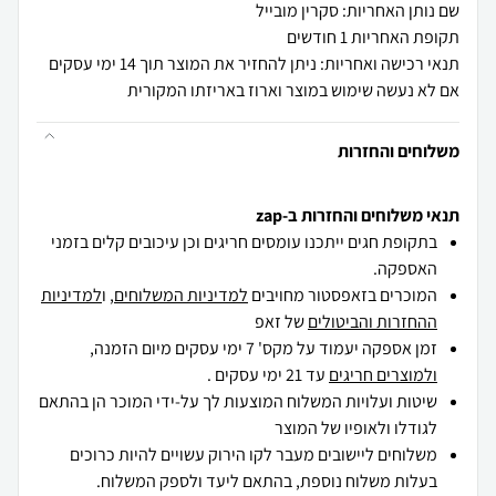
שם נותן האחריות: סקרין מובייל
תקופת האחריות 1 חודשים
תנאי רכישה ואחריות: ניתן להחזיר את המוצר תוך 14 ימי עסקים
אם לא נעשה שימוש במוצר וארוז באריזתו המקורית
משלוחים והחזרות
תנאי משלוחים והחזרות ב-zap
בתקופת חגים ייתכנו עומסים חריגים וכן עיכובים קלים בזמני
האספקה.
המוכרים בזאפסטור מחויבים
למדיניות המשלוחים
, ו
למדיניות
ההחזרות והביטולים
של זאפ
זמן אספקה יעמוד על מקס' 7 ימי עסקים מיום הזמנה,
ולמוצרים חריגים
עד 21 ימי עסקים .
שיטות ועלויות המשלוח המוצעות לך על-ידי המוכר הן בהתאם
לגודלו ולאופיו של המוצר
משלוחים ליישובים מעבר לקו הירוק עשויים להיות כרוכים
בעלות משלוח נוספת, בהתאם ליעד ולספק המשלוח.