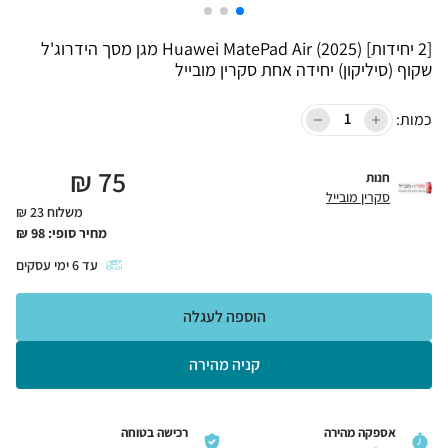
[2 יחידות] Huawei MatePad Air (2025) מגן מסך הידרוג'ל
שקוף (סיליקון) יחידה אחת סקרין מובייל
כמות:
₪
75
חנות
סקרין מובייל
משלוח 23 ₪
מחיר סופי:
98
₪
עד
6
ימי עסקים
הוספה לעגלה
קניה מהירה
אספקה מהירה
רכישה בטוחה