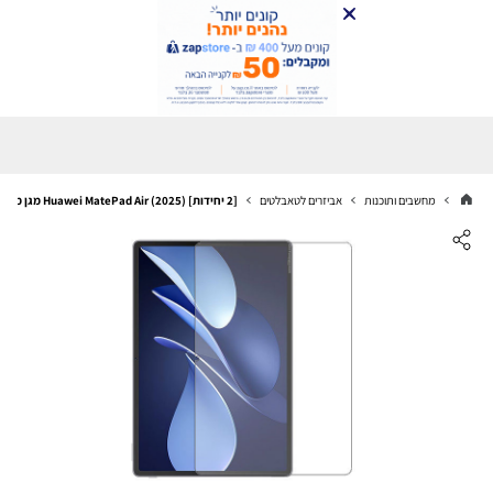
מחשבים ותוכנות
אביזרים לטאבלטים
[2 יחידות] Huawei MatePad Air (2025) מגן מסך הידרוג'ל שקוף (סיליקון) יחידה אחת סקרין מובייל