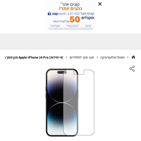
חשמל ואלקטרוניקה
מגני מסך לסלולריים
[4 יחידות] Apple iPhone 14 Pro מגן מסך הידרוג'ל שקוף (סיליקון) סקרין מובייל