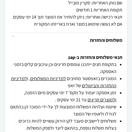
שם נותן האחריות: סקרין מובייל
תקופת האחריות 1 חודשים
תנאי רכישה ואחריות: ניתן להחזיר את המוצר תוך 14 ימי עסקים
אם לא נעשה שימוש במוצר וארוז באריזתו המקורית
משלוחים והחזרות
תנאי משלוחים והחזרות ב-zap
בתקופת חגים ייתכנו עומסים חריגים וכן עיכובים קלים בזמני
האספקה.
המוכרים בזאפסטור מחויבים
למדיניות המשלוחים
, ו
למדיניות
ההחזרות והביטולים
של זאפ
זמן אספקה יעמוד על מקס' 7 ימי עסקים מיום הזמנה,
ולמוצרים חריגים
עד 21 ימי עסקים .
שיטות ועלויות המשלוח המוצעות לך על-ידי המוכר הן בהתאם
לגודלו ולאופיו של המוצר
משלוחים ליישובים מעבר לקו הירוק עשויים להיות כרוכים
בעלות משלוח נוספת, בהתאם ליעד ולספק המשלוח.