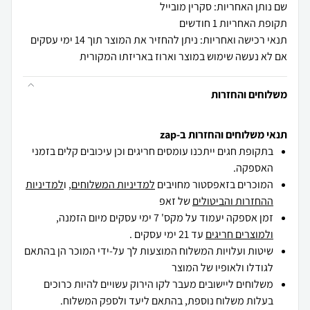
שם נותן האחריות: סקרין מובייל
תקופת האחריות 1 חודשים
תנאי רכישה ואחריות: ניתן להחזיר את המוצר תוך 14 ימי עסקים
אם לא נעשה שימוש במוצר וארוז באריזתו המקורית
משלוחים והחזרות
תנאי משלוחים והחזרות ב-zap
בתקופת חגים ייתכנו עומסים חריגים וכן עיכובים קלים בזמני
האספקה.
המוכרים בזאפסטור מחויבים
למדיניות המשלוחים
, ו
למדיניות
ההחזרות והביטולים
של זאפ
זמן אספקה יעמוד על מקס' 7 ימי עסקים מיום הזמנה,
ולמוצרים חריגים
עד 21 ימי עסקים .
שיטות ועלויות המשלוח המוצעות לך על-ידי המוכר הן בהתאם
לגודלו ולאופיו של המוצר
משלוחים ליישובים מעבר לקו הירוק עשויים להיות כרוכים
בעלות משלוח נוספת, בהתאם ליעד ולספק המשלוח.