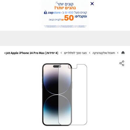
חשמל ואלקטרוניקה
מגני מסך לסלולריים
[4 יחידות] Apple iPhone 14 Pro Max מגן מסך הידרוג'ל שקוף (סיליקון) סקרין מובייל