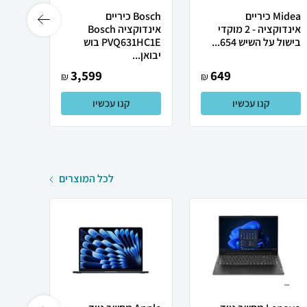
Midea כיריים
Bosch ‏כיריים
אינדוקציה - 2 מוקדי
אינדוקציה Bosch
בישול על השיש 654...
PVQ631HC1E בוש
1HC1E
יבואן...
3,599
649
₪
₪
קנו עכשיו
קנו עכשיו
לכל המוצרים