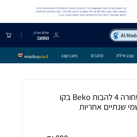
שלום אורח,
התחבר
zap אילת
מזגנים
zap cars
‎ כיריים גז זכוכית שחורה 4 להבות Beko בקו