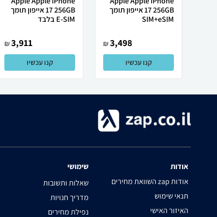
Apple Apple iPhone
Apple Apple iPhone
17 256GB אייפון תומך
17 256GB אייפון תומך
SIM+eSIM
E-SIM בלבד
3,911
3,498
₪
₪
קנו עכשיו
קנו עכשיו
אודות
שימושי
השוואת מחירים zap אודות
שאלות ותשובות
תנאי שימוש
מדריך חנויות
האיזור האישי
נפילת מחירים