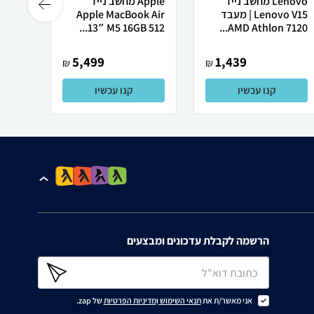
Lenovo מחשב נייד
Apple מחשב נייד
Lenovo V15 | מעבד
Apple MacBook Air
רובוט
AMD Athlon 7120...
13″ M5 ‎16GB 512...
0 ULTRA
5,499
1,439
₪
₪
קנו עכשיו
קנו עכשיו
הרשמה לקבלת עדכונים ומבצעים
אני מאשר/ת את
תנאי השימוש
ו
מדיניות הפרטיות
של zap.