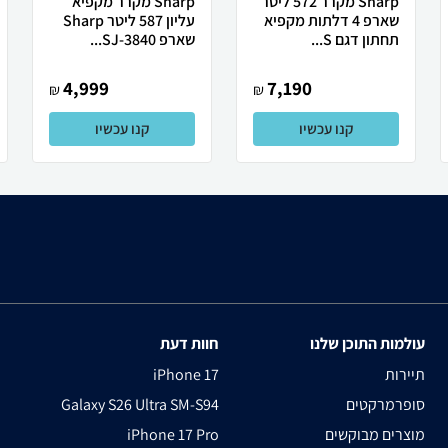
Sharp מקרר 572 ליטר
Sharp מקרר מקפיא
שארפ 4 דלתות מקפיא
עליון 587 ליטר Sharp
תחתון דגם S...
שארפ SJ-3840...
4,999
7,190
₪
₪
קנו עכשיו
קנו עכשיו
עולמות התוכן שלנו
חוות דעת
תיירות
iPhone 17
סופרמרקטים
Galaxy S26 Ultra SM-S94
מוצרים מבוקשים
iPhone 17 Pro