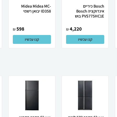
Bosch ‏כיריים
Midea Midea MC-
אינדוקציה Bosch
ID358 יבואן רשמי
PVS775HC1E בוש
598
4,220
₪
₪
קנו עכשיו
קנו עכשיו