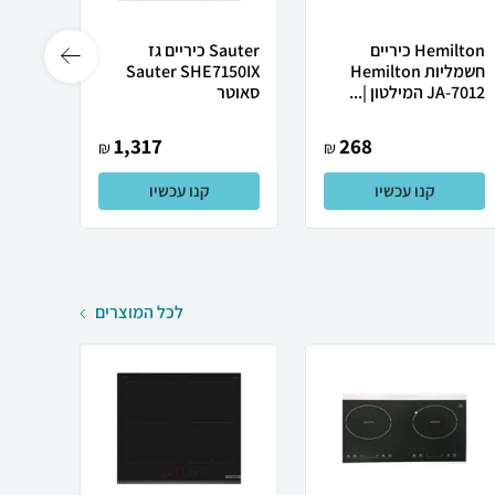
Hemilton כיריים
Sauter כיריים גז
חשמליות Hemilton
Sauter SHE7150IX
אינדו
JA-7012 המילטון |...
סאוטר
סאוטר דג
1,317
268
₪
₪
קנו עכשיו
קנו עכשיו
לכל המוצרים