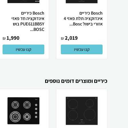
Bosch כיריים
Bosch כיריים
אינדוקציה תלת פאזי 4
אינדוקציה חד פאזי
אזורי בישול Bosc...
PUE611BB5Y בוש
BOSC...
1,990
2,019
₪
₪
קנו עכשיו
קנו עכשיו
כיריים ומוצרים דומים נוספים