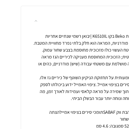
 מודרניות, המראה הוא חלק בלתי נפרד מחוויית המטבח.
Beko K6 מציג משטח העשוי כולו מזכוכית מחוסמת בצבע שחור עמוק.
טית; הזכוכית המחוסמת מעניקה לכיריים הגז מראה
 מושלמת עם משטחי עבודה (שיש) מודרניים, כהים או
ותית על תחזוקת הניקיון השוטף של כיריים גז אלו.
ים בציפוי אמייל. ציפוי האמייל ידוע ביכולתו לספק
תוך שמירה על מראה קלאסי ועמידות לאורך זמן, מה
כיריים גז 65 סמ3 מבערי גז + להבת ווק SABAFתומכי סירים בציפוי אמיילהצתה