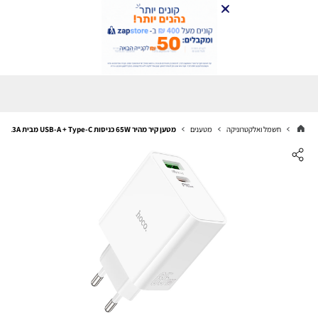
חשמל ואלקטרוניקה
מטענים
מטען קיר מהיר 65W כניסות USB-A + Type-C מבית hoco C113A