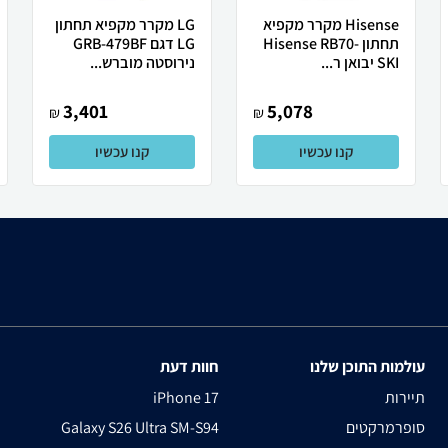
Hisense מקרר ‏מקפיא
LG מקרר מקפיא תחתון
תחתון Hisense RB70-
LG דגם GRB-479BF
SKI יבואן ר...
נירוסטה מוברש...
3,401
5,078
₪
₪
קנו עכשיו
קנו עכשיו
עולמות התוכן שלנו
חוות דעת
תיירות
iPhone 17
סופרמרקטים
Galaxy S26 Ultra SM-S94