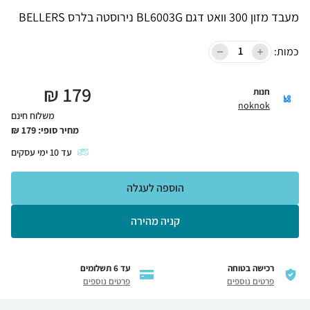
מעבד מזון 300 וואט דגם BL6003G נירוסטה בלרס BELLERS
כמות:
₪
179
חנות
noknok
משלוח חינם
מחיר סופי:
179
₪
עד
10
ימי עסקים
הוספה לעגלה
קניה מהירה
רכישה בטוחה
עד 6 תשלומים
פרטים נוספים
פרטים נוספים