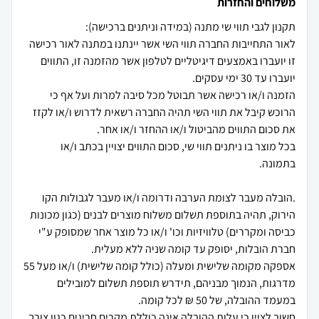
משלוחים והחזרות
לאור התחייבות החברה תווי השי אשר יינתנו במתנה לאור רכישה
זו יועברו באמצעים דיגיטליים לטלפון אשר מהזמנה זו, התווים
הזמנה ו/או רכישה אשר תבוטל מכל סיבה למרות ועל אף כי
הרוכש קיבל את תווי השי תהיה החברה רשאית לדרוש ו/או לקזז
בכל מוצר בו ניתנים תווי שי, סכום התווים יצויין בכתב ו/או
.הובלה מעבר לצומת הערבה ודרומה ו/או מעבר לגבולות הקו
הירוק, תהיה בתוספת תשלום משלוח מוצרים לבנים (כגון מכונות
כביסה ומקררים) טלוויזיות וכו' ו/או כל מוצר אחר שמסופק ע"י
אספקה מקומה שלישית ומעלה (כולל קומה שלישית) ו/או מעל 55
מדרגות, הנמוך מבניהם, תידרש תוספת תשלום למובילים
חשוב לציין כי עלות ההובלה אינה כוללת מקרים חריגים כגון צורך