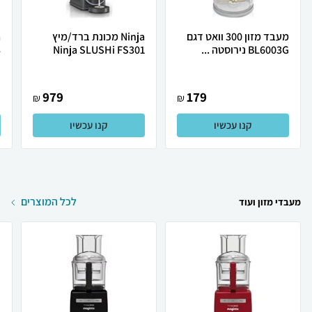
מעבד מזון 300 וואט דגם
Ninja מכונת ברד/מיץ
BL6003G נירוסטה ...
Ninja SLUSHi FS301
3
979
179
₪
₪
קנו עכשיו
קנו עכשיו
לכל המוצרים
מעבדי מזון ועוד