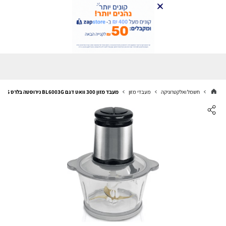
חשמל ואלקטרוניקה
מעבדי מזון
מעבד מזון 300 וואט דגם BL6003G נירוסטה בלרס BELLERS