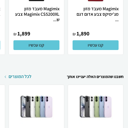
Magimix מעבד מזון
Magimix מעבד מזון
מג'ימיקס צבע אדום דגם
Magimix CS5200XL צבע
L
...
ש...
י
1,899
1,890
₪
₪
קנו עכשיו
קנו עכשיו
לכל המוצרים
חשבנו שהמוצרים האלה יעניינו אותך