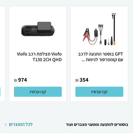
GPT בוסטר התנעה לרכב
Viofo מצלמת רכב Viofo
עם קומפרסור לניפוח ...
T130 2CH QHD
.
974
354
₪
₪
קנו עכשיו
קנו עכשיו
לכל המוצרים
בוסטרים להתנעה ומטעני מצברים ועוד