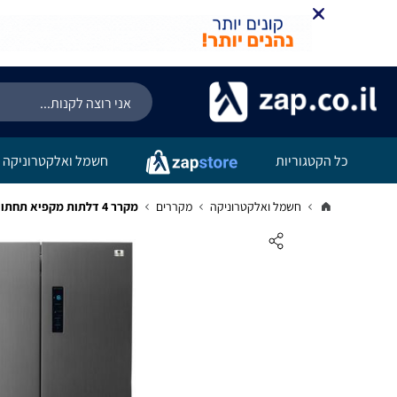
כל הקטגוריות
חשמל ואלקטרוניקה
חשמל ואלקטרוניקה
מקררים
מקרר 4 דלתות מקפיא תחתון WHITE WESTINGHOUSE ווייט-ווסטינגהאוס דגם WFX600