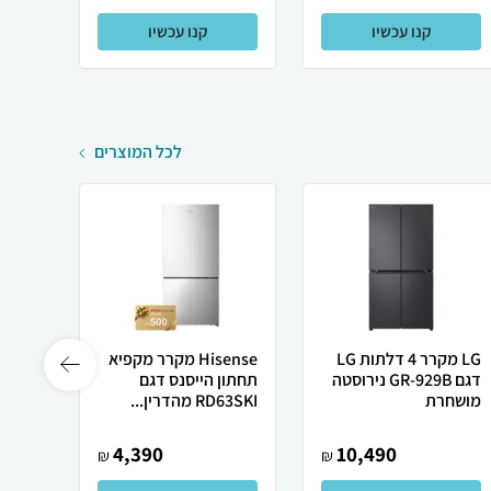
קנו עכשיו
קנו עכשיו
לכל המוצרים
LG מקרר 4 דלתות LG
Hisense מקרר מקפיא
דגם GR-929B נירוסטה
תחתון הייסנס דגם
מושחרת
RD63SKI מהדרין...
SKI 501 
4,390
10,490
₪
₪