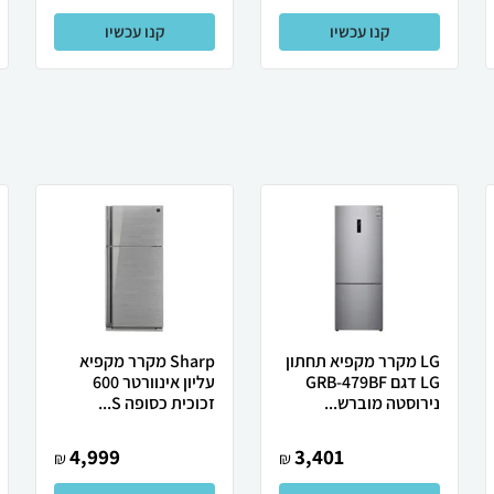
קנו עכשיו
קנו עכשיו
LG מקרר מקפיא תחתון
Sharp מקרר מקפיא
LG דגם GRB-479BF
עליון אינוורטר 600
נירוסטה מוברש...
זכוכית כסופה S...
4,999
3,401
₪
₪