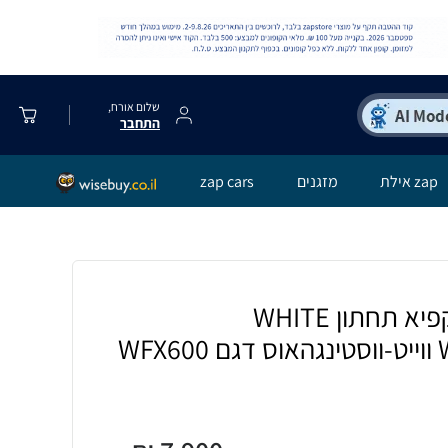
שלום אורח,
התחבר
zap אילת
מזגנים
zap cars
מקרר 4 דלתות מקפיא תחתון WHITE
WF