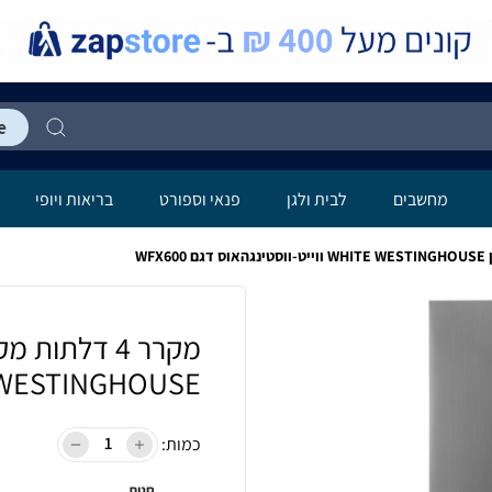
מחשבים
לבית ולגן
פנאי וספורט
בריאות ויופי
WESTINGHOUSE ווייט-ווסטינגהאוס דגם X600
כמות:
חנות