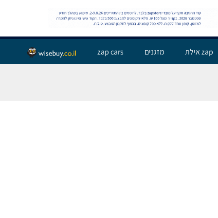
שלום אורח,
התחבר
zap אילת
מזגנים
zap cars