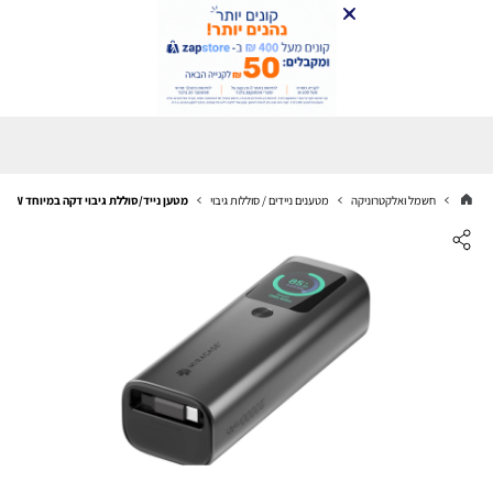
חשמל ואלקטרוניקה
מטענים ניידים / סוללות גיבוי
מטען נייד/סוללת גיבוי דקה במיוחד Miracase MPB20RC165W 100W