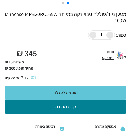
מטען נייד/סוללת גיבוי דקה במיוחד Miracase MPB20RC165W
100W
כמות:
₪
345
חנות
דיופיקס
משלוח 15 ₪
מחיר סופי:
360
₪
עד
7
ימי עסקים
הוספה לעגלה
קניה מהירה
אספקה מהירה
רכישה בטוחה