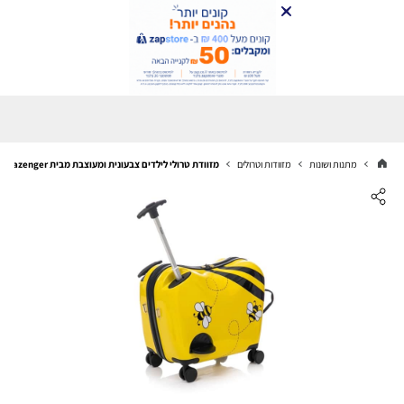
מתנות ושונות
מזוודות וטרולים
מזוודת טרולי לילדים צבעונית ומעוצבת מבית Slazenger דגם WHEELY - כוורת דבורים