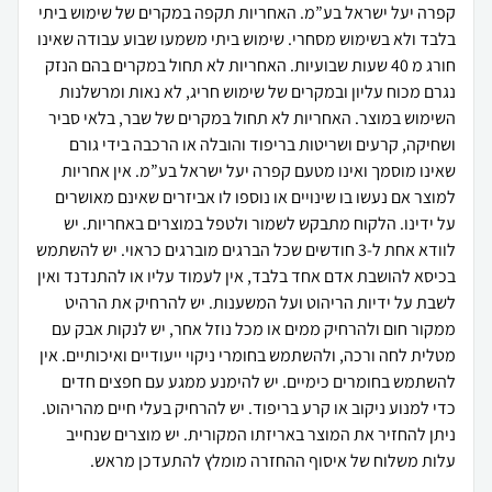
קפרה יעל ישראל בע”מ. האחריות תקפה במקרים של שימוש ביתי
בלבד ולא בשימוש מסחרי. שימוש ביתי משמעו שבוע עבודה שאינו
חורג מ 40 שעות שבועיות. האחריות לא תחול במקרים בהם הנזק
נגרם מכוח עליון ובמקרים של שימוש חריג, לא נאות ומרשלנות
השימוש במוצר. האחריות לא תחול במקרים של שבר, בלאי סביר
ושחיקה, קרעים ושריטות בריפוד והובלה או הרכבה בידי גורם
שאינו מוסמך ואינו מטעם קפרה יעל ישראל בע”מ. אין אחריות
למוצר אם נעשו בו שינויים או נוספו לו אביזרים שאינם מאושרים
על ידינו. הלקוח מתבקש לשמור ולטפל במוצרים באחריות. יש
לוודא אחת ל-3 חודשים שכל הברגים מוברגים כראוי. יש להשתמש
בכיסא להושבת אדם אחד בלבד, אין לעמוד עליו או להתנדנד ואין
לשבת על ידיות הריהוט ועל המשענות. יש להרחיק את הרהיט
ממקור חום ולהרחיק ממים או מכל נוזל אחר, יש לנקות אבק עם
מטלית לחה ורכה, ולהשתמש בחומרי ניקוי ייעודיים ואיכותיים. אין
להשתמש בחומרים כימיים. יש להימנע ממגע עם חפצים חדים
כדי למנוע ניקוב או קרע בריפוד. יש להרחיק בעלי חיים מהריהוט.
ניתן להחזיר את המוצר באריזתו המקורית. יש מוצרים שנחייב
עלות משלוח של איסוף ההחזרה מומלץ להתעדכן מראש.