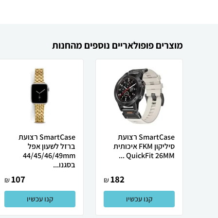
מוצרים פופולאריים נוספים מהחנות
SmartCase רצועת
SmartCase רצועת
סיליקון FKM איכותית
ברזל לשעון אפל
44/45/46/49mm
QuickFit 26MM ...
בסגנו...
107
182
₪
₪
קנו עכשיו
קנו עכשיו