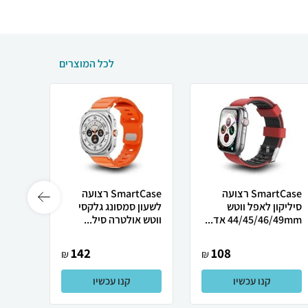
לכל המוצרים
SmartCase רצועה
SmartCase רצועה
סיליקון לאפל ווטש
לשעון סמסונג גלקסי
44/45/46/49mm אד...
ווטש אולטרה סיל...
ner...
142
108
₪
₪
קנו עכשיו
קנו עכשיו