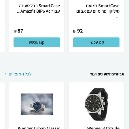
SmartCase רצועת
SmartCase כבל טעינה
סיליקון פרימיום עם אבזם
עבור Amazfit BIP6 Ac...
...
ל
87
92
₪
₪
קנו עכשיו
קנו עכשיו
לכל המוצרים
אביזרים לשעונים ועוד
e
Wenger Urban Classic
Wenger Attitude