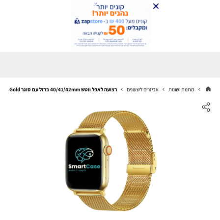
מתנות ושונות
אביזרים לשעונים
רצועה לאפל ווטש 40/41/42mm ברזל עם סוגר Gold