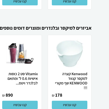
קנו עכשיו
קנו עכשיו
אביזרים למיקסר ובלנדרים ומוצרים דומים נוספים
Kenwood קערה
Vitamix סט 2 כוסות
למקסר קנווד
אישיות 0.6 ל' ומתאם
KENWOOD שף מקורי
לבלנדר ויטמ...
!!!
890
178
₪
₪
קנו עכשיו
קנו עכשיו