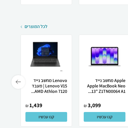
לכל המוצרים
Apple מחשב נייד
Lenovo מחשב נייד
 X50
Apple MacBook Neo
Lenovo V15 | מעבד
13" Z1TN00064 A1...
AMD Athlon 7120...
רובוט
1,439
3,099
₪
₪
קנו עכשיו
קנו עכשיו