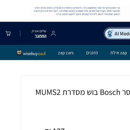
שלום אורח,
התחבר
zap אילת
מזגנים
zap cars
מקצף מקורי למיקסר Bosch בוש מסדרת MUMS2