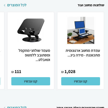
לכל המוצרים
שולחנות מחשב ועוד
עמדת מחשב ארגונומית
מעמד שולחני מתקפל
מתכווננת - מידה בינ...
ומסתובב ללפטופ
ע
וטאבלט...
111
1,028
₪
₪
קנו עכשיו
קנו עכשיו
לכל המוצרים
חשבנו שהמוצרים האלה יעניינו אותך