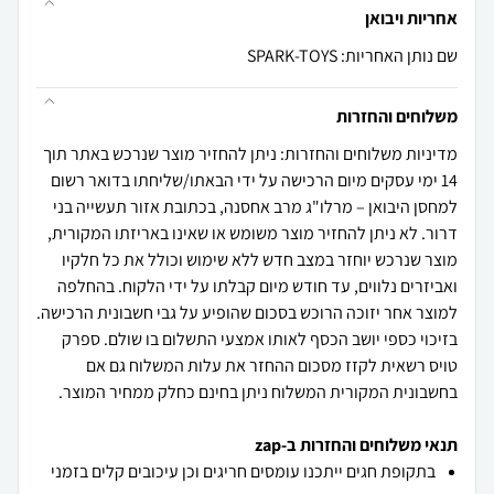
אחריות ויבואן
שם נותן האחריות: SPARK-TOYS
משלוחים והחזרות
מדיניות משלוחים והחזרות: ניתן להחזיר מוצר שנרכש באתר תוך
14 ימי עסקים מיום הרכישה על ידי הבאתו/שליחתו בדואר רשום
למחסן היבואן – מרלו"ג מרב אחסנה, בכתובת אזור תעשייה בני
דרור. לא ניתן להחזיר מוצר משומש או שאינו באריזתו המקורית,
מוצר שנרכש יוחזר במצב חדש ללא שימוש וכולל את כל חלקיו
ואביזרים נלווים, עד חודש מיום קבלתו על ידי הלקוח. בהחלפה
למוצר אחר יזוכה הרוכש בסכום שהופיע על גבי חשבונית הרכישה.
בזיכוי כספי יושב הכסף לאותו אמצעי התשלום בו שולם. ספרק
טויס רשאית לקזז מסכום ההחזר את עלות המשלוח גם אם
בחשבונית המקורית המשלוח ניתן בחינם כחלק ממחיר המוצר.
תנאי משלוחים והחזרות ב-zap
בתקופת חגים ייתכנו עומסים חריגים וכן עיכובים קלים בזמני