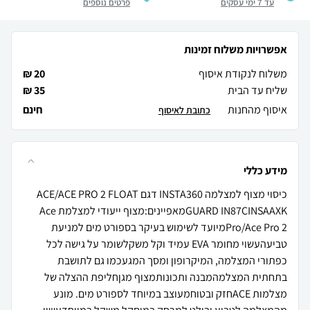
עד 7 ימי עסקים
פרטים נוספים
אפשרויות משלוח זמינות
משלוח לנקודת איסוף
20 ₪
שליח עד הבית
35 ₪
איסוף מהחנות
חינם
כתובת לאיסוף
מידע כללי
כיסוי מצוף למצלמה INSTA360 דגם ACE/ACE PRO 2 FLOAT
GUARD IN87CINSAAXKמאפיינים:מצוף ייעודי למצלמת Ace
Pro/Ace Pro 2מיועד לשימוש בעיקר בספורט מים למניעת
טביעהעשוי מחומר EVA עמיד וקל משקלשומר על גישה לכל
כפתורי המצלמה, המיקרופון ומסך המגעכמו גם לתושבת
בתחתית המצלמהמבנה ותכונותמצוף מגןחליפת ההצלה של
מצלמות ACEחזק ובטוחמעוצב במיוחד לספורט מים. מונע