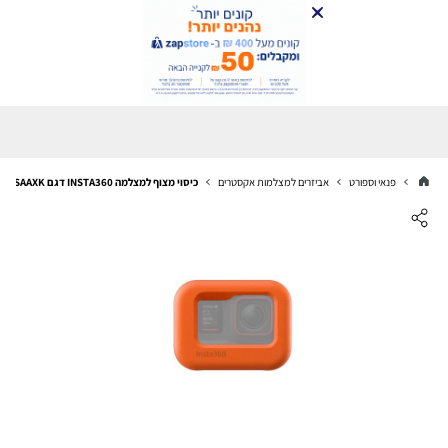
פנאי וספורט
אביזרים למצלמות אקסטרים
כיסוי מצוף למצלמה INSTA360 דגם ACE/ACE PRO 2 FLOAT GUARD IN87CINSAAXK