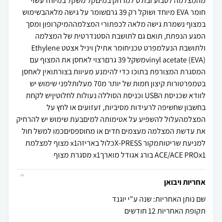
מהמצלמה לטבוע ובולט למרחק במיםקל משקל במיוחדעשוי
חומר EVA מיוחד ושוקל רק 39 גרםשומר על גישה מלאהבשימוש
במצוף נשמרת גישה מלאה לכפתורי המצלמההמיקרופון ומסך
המגע הנפתח, תואם גם לתושבת הסטנדרטית של המצלמה
ולתושבת הנעלמפרט טכניחומר אתילן ויניל אצטט Ethylene
vinyl acetate (EVA)משקל 39 גרםרצוי לאחסן את המצוף עם
המסגרת המצורפת בתוכו כדי להימנע מעיוות בצורתואין לאחסן
בטמפרטורות קיצון חמות של יותר מ70 מעלותלפני שימוש יש
לוודא שכניסת הUSB וכניסת הסוללה נעולות לחלוטיןיש לקחת
בחשבון שחשיפה לרעידות מסיביות, זעזועים או לחץ על
המצלמהעלול להשפיע על אטימותה למיםבעת שימוש יש להרחיק
את עדשת המצלמה מעצמים חדים או מחוספסיםכמו למשל חול
למניעת שריטותמקור X-PRESSכלול באריזהx1 מצוף למצלמת
ACE/ACE PROx1 בורג אגודל מוארךx1 מסגרת מצוף
אחריות ויבואן
שם נותן האחריות: שנה ע"י יוגנד
תקופת האחריות 12 חודשים