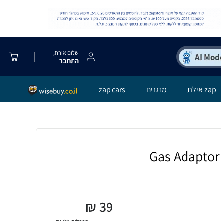
שלום אורח,
התחבר
zap אילת
מזגנים
zap cars
₪
39