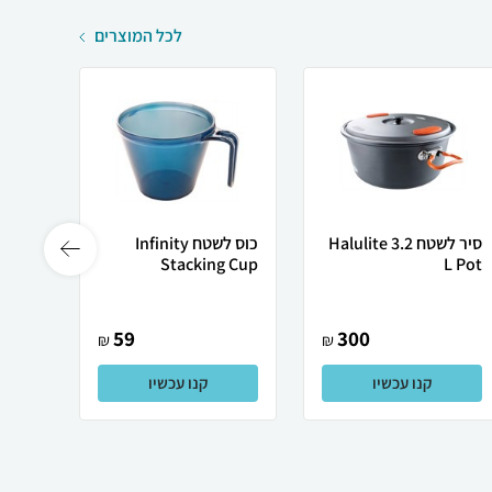
לכל המוצרים
סיר לשטח Halulite 3.2
כוס לשטח Infinity
צלחת 
Plate
Stacking Cup
L Pot
59
300
₪
₪
קנו עכשיו
קנו עכשיו