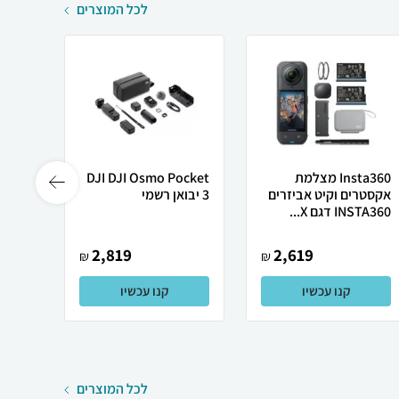
לכל המוצרים
Insta360 מצלמת
DJI DJI Osmo Pocket
Smart
אקסטרים וקיט אביזרים
3 יבואן רשמי
nd 10
INSTA360 דגם X...
81228
צמיד.
2,819
2,619
₪
₪
קנו עכשיו
קנו עכשיו
לכל המוצרים