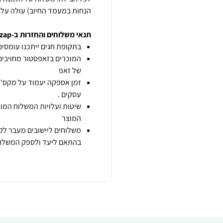
הנחות במעמד החיוב) עולה על 299 ₪ – יהיה ללא עלות משלוח (לחבילה אחת).
תנאי משלוחים והחזרות ב-zap
בתקופת חגים ייתכנו עומסים 
המוכרים בזאפסטור מחויבים
של זאפ
זמן אספקה יעמוד על מקס' 7 ימי עסקים מיום הזמנה,
עסקים .
שיטות ועלויות המשלוח המוצ
המוצר
משלוחים ליישובים מעבר לקו
בהתאם ליעד ולספק המשלוח