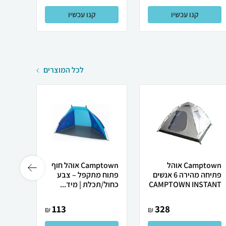
קנו עכשיו
קנו עכשיו
לכל המוצרים
Camptown אוהל
Camptown אוהל חוף
פתיחה מהירה 6 אנשים
פתוח מתקפל – צבע
CAMPTOWN INSTANT
כחול/תכלת | מיד...
עונות מב
113
328
₪
₪