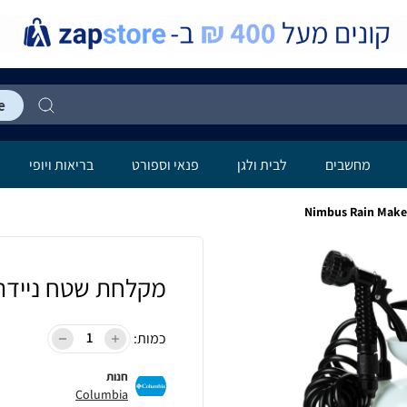
מחשבים
לבית ולגן
פנאי וספורט
בריאות ויופי
מקלחת שטח ניידת mbus Rain Maker 8L
כמות:
חנות
Columbia