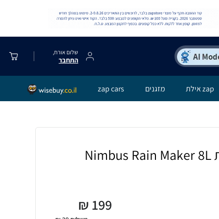
שלום אורח,
התחבר
zap אילת
מזגנים
zap cars
Ni
₪
199