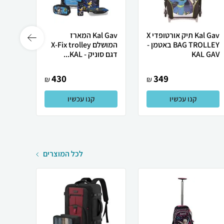
Kal Gav תיק אורטופדי X
Kal Gav המארז
BAG TROLLEY באטמן -
המושלם X-Fix trolley
KAL GAV
דגם סוניק - KAL...
כדורג
430
349
₪
₪
קנו עכשיו
קנו עכשיו
לכל המוצרים