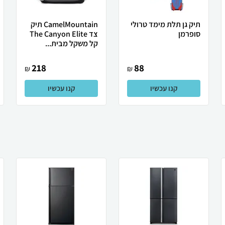
תיק גן תלת מימד טרולי
CamelMountain תיק
סופרמן
צד The Canyon Elite
קל משקל מבית...
218
88
₪
₪
קנו עכשיו
קנו עכשיו