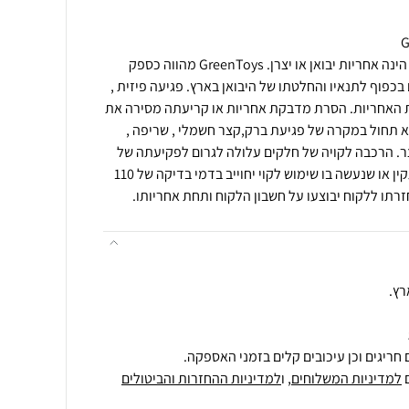
תנאי רכישה ואחריות: האחריות הינה אחריות יבואן או יצרן. GreenToys מהווה כספק
בכפוף לתנאיו והחלטתו של היבואן בארץ. פגיעה פיזית ,
עת האחריות. הסרת מדבקת אחריות או קריעתה מסירה את
א תחול במקרה של פגיעת ברק,קצר חשמלי , שריפה ,
צר. הרכבה לקויה של חלקים עלולה לגרום לפקיעתה של
האחריות. מוצר שיבדק וימצא תקין או שנעשה בו שימוש לקוי יחוייב בדמי בדיקה של 110
רתו ללקוח יבוצעו על חשבון הלקוח ותחת אחריותו.
רץ.
חריגים וכן עיכובים קלים בזמני האספקה.
למדיניות המשלוחים
, ו
למדיניות ההחזרות והביטולים