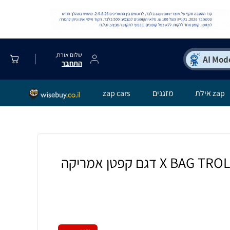
שלום אורח,
התחבר
zap אילת
מזגנים
zap cars
תיק אורטופדי X BAG TROLLEY דגם קפטן אמריקה