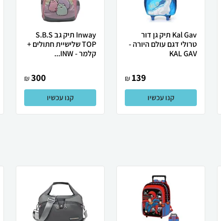
Kal Gav תיק גן דור
Inway תיק גב S.B.S
טרולי דגם עולם היורה -
TOP שלישיית חתולים +
KAL GAV
קלמר - INW...
300
139
₪
₪
קנו עכשיו
קנו עכשיו