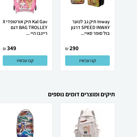
Inway תיק גב לנוער
Kal Gav תיק אורטופדי X
SPEED INWAY דרגון
BAG TROLLEY דגם
בול סופר סאיי...
ריינבו היי ...
349
290
₪
₪
קנו עכשיו
קנו עכשיו
תיקים ומוצרים דומים נוספים