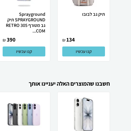
תיק גב לבובו
Sprayground
SPRAYGROUND תיק
גב מטורף 305 RETRO
COM...
390
134
₪
₪
קנו עכשיו
קנו עכשיו
חשבנו שהמוצרים האלה יעניינו אותך