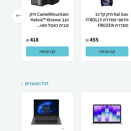
Kal Gav תיק קל גב
CamelMountain תיק
חדשני מסדרת ITROLLY
הגב Helvix™ Xtreme
מסדרת FROZEN
מבית כאמל מאו...
חזק אי
418
455
₪
₪
קנו עכשיו
קנו עכשיו
לכל המוצרים