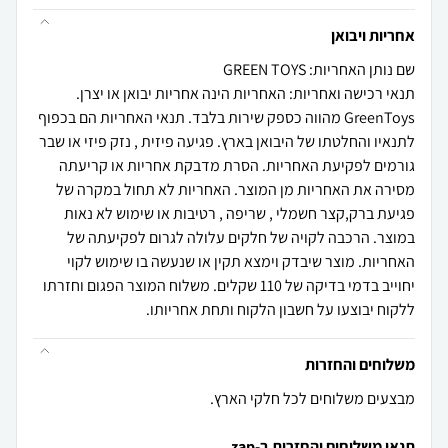
אחריות ויבואן
שם נותן האחריות: GREEN TOYS
תנאי רכישה ואחריות: האחריות הינה אחריות יבואן או יצרן.
GreenToys מהווה כספק שירות בלבד. תנאי האחריות הם בכפוף
לתנאיו והחלטתו של היבואן בארץ. פגיעה פיזית , נזק פיזי או שבר
גורמים לפקיעת האחריות. הסרת מדבקת אחריות או קריעתה
מסירה את האחריות מן המוצר. האחריות לא תחול במקרה של
פגיעת ברק,קצר חשמלי , שריפה , רטיבות או שימוש לא נאות
במוצר. הרכבה לקויה של חלקים עלולה לגרום לפקיעתה של
האחריות. מוצר שיבדק וימצא תקין או שנעשה בו שימוש לקוי
יחוייב בדמי בדיקה של 110 שקלים. משלוח המוצר הפגום וחזרתו
ללקוח יבוצעו על חשבון הלקוח ותחת אחריותו.
משלוחים והחזרות
מבצעים משלוחים לכל חלקי הארץ.
תנאי משלוחים והחזרות ב-zap