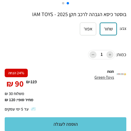
בוסטר כיסא הגבהה לרכב תקן 2025 - IAM TOYS
צבע
:
שחור
אפור
כמות:
חנות
% הנחה
24
Green-Toys
₪
90
₪
119
משלוח 30 ₪
מחיר סופי:
120
₪
עד
5
ימי עסקים
הוספה לעגלה