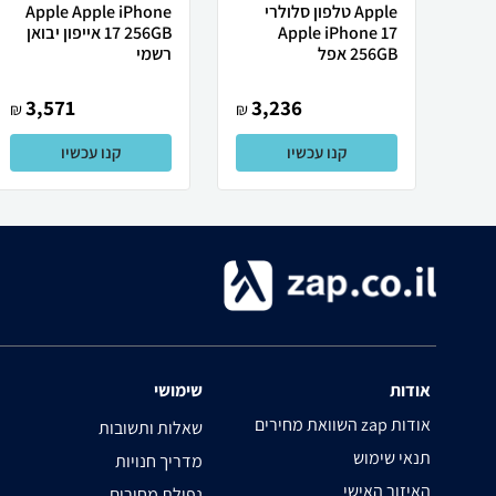
Apple טלפון סלולרי
Apple Apple iPhone
Apple iPhone 17
17 256GB אייפון יבואן
256GB אפל
רשמי
3,571
3,236
₪
₪
קנו עכשיו
קנו עכשיו
אודות
שימושי
השוואת מחירים zap אודות
שאלות ותשובות
תנאי שימוש
מדריך חנויות
האיזור האישי
נפילת מחירים