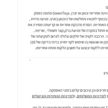
תנאי רכישה ואחריות: האחריות הינה אחריות יבואן או יצרן. GreenToys מהווה כספק
בכפוף לתנאיו והחלטתו של היבואן בארץ. פגיעה פיזית ,
עת האחריות. הסרת מדבקת אחריות או קריעתה מסירה את
א תחול במקרה של פגיעת ברק,קצר חשמלי , שריפה ,
צר. הרכבה לקויה של חלקים עלולה לגרום לפקיעתה של
האחריות. מוצר שיבדק וימצא תקין או שנעשה בו שימוש לקוי יחוייב בדמי בדיקה של 110
רתו ללקוח יבוצעו על חשבון הלקוח ותחת אחריותו.
רץ.
חריגים וכן עיכובים קלים בזמני האספקה.
למדיניות המשלוחים
, ו
למדיניות ההחזרות והביטולים
ולמוצרים חריגים
עד 21 ימי