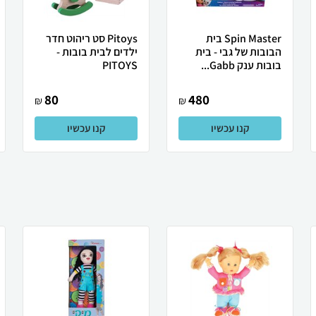
Spin Master בית
Pitoys סט ריהוט חדר
הבובות של גבי - בית
ילדים לבית בובות -
בובות ענק Gabb...
PITOYS
80
480
₪
₪
קנו עכשיו
קנו עכשיו