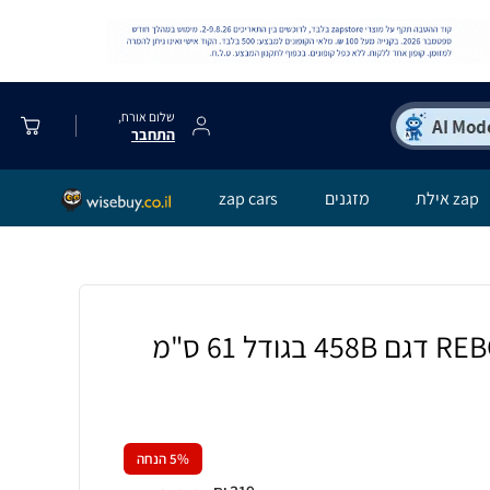
שלום אורח,
התחבר
zap אילת
מזגנים
zap cars
% הנחה
5