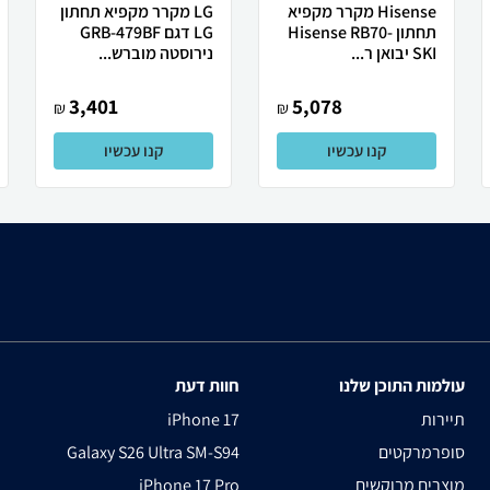
Hisense מקרר ‏מקפיא
LG מקרר מקפיא תחתון
תחתון Hisense RB70-
LG דגם GRB-479BF
SKI יבואן ר...
נירוסטה מוברש...
3,401
5,078
₪
₪
קנו עכשיו
קנו עכשיו
עולמות התוכן שלנו
חוות דעת
תיירות
iPhone 17
סופרמרקטים
Galaxy S26 Ultra SM-S94
מוצרים מבוקשים
iPhone 17 Pro