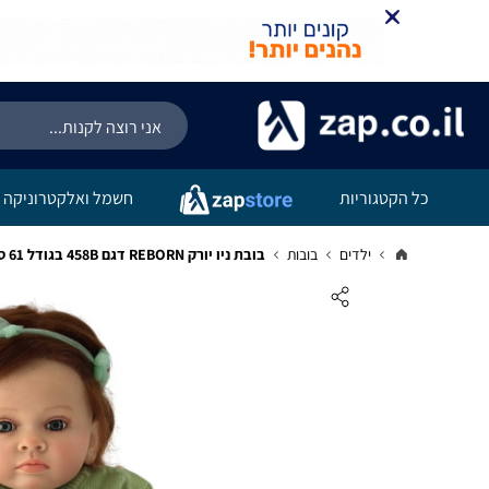
כל הקטגוריות
חשמל ואלקטרוניקה
ילדים
בובות
בובת ניו יורק REBORN דגם 458B בגודל 61 ס"מ