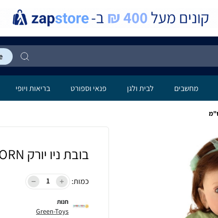
מחשבים
לבית ולגן
פנאי וספורט
בריאות ויופי
בובת ניו יורק REBORN דגם 458B בגודל 61 ס"מ
כמות:
חנות
Green-Toys