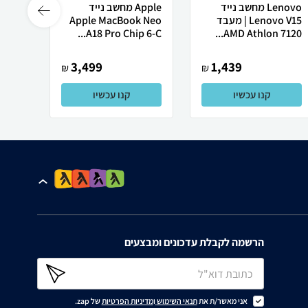
Lenovo מחשב נייד
Apple מחשב נייד
 X50
Lenovo V15 | מעבד
Apple MacBook Neo
AMD Athlon 7120...
A18 Pro Chip 6-C...
רובוט
3,499
1,439
₪
₪
קנו עכשיו
קנו עכשיו
הרשמה לקבלת עדכונים ומבצעים
אני מאשר/ת את
תנאי השימוש
ו
מדיניות הפרטיות
של zap.