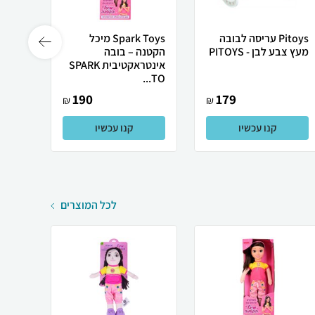
Pitoys עריסה לבובה
Spark Toys מיכל
מעץ צבע לבן - PITOYS
הקטנה – בובה
הבובה
אינטראקטיבית SPARK
דוברת
TO...
190
179
₪
₪
קנו עכשיו
קנו עכשיו
לכל המוצרים