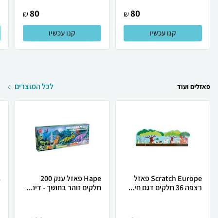
80
80
₪
₪
קנו עכשיו
קנו עכשיו
לכל המוצרים
פאזלים ועוד
Scratch Europe פאזל
Hape פאזל ענק 200
רצפה 36 חלקים דגם חי...
חלקים זוהר בחושך - דינ...
פ