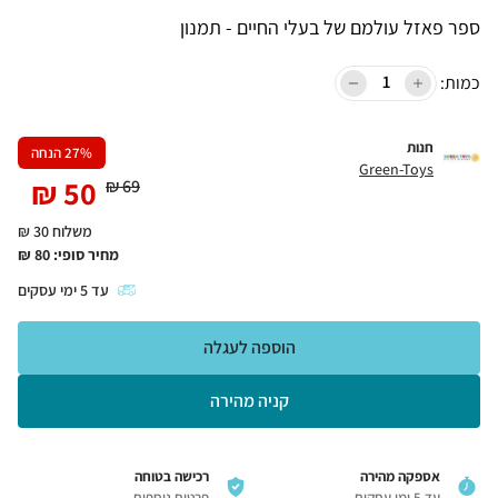
ספר פאזל עולמם של בעלי החיים - תמנון
כמות:
חנות
% הנחה
27
Green-Toys
₪
50
₪
69
משלוח 30 ₪
מחיר סופי:
80
₪
עד
5
ימי עסקים
הוספה לעגלה
קניה מהירה
אספקה מהירה
רכישה בטוחה
עד 5 ימי עסקים
פרטים נוספים