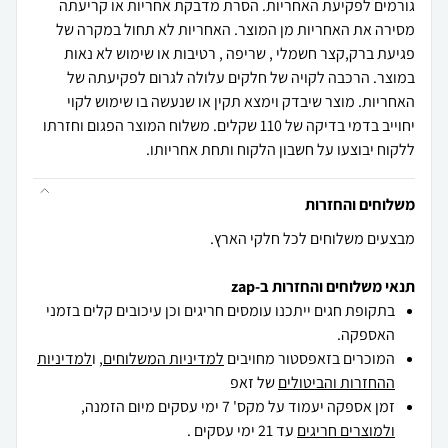
גורמים לפקיעת האחריות. הסרת מדבקת אחריות או קריעתה
מסירה את האחריות מן המוצר. האחריות לא תחול במקרה של
פגיעת ברק,קצר חשמלי , שריפה , רטיבות או שימוש לא נאות
במוצר. הרכבה לקויה של חלקים עלולה לגרום לפקיעתה של
האחריות. מוצר שיבדק וימצא תקין או שנעשה בו שימוש לקוי
יחוייב בדמי בדיקה של 110 שקלים. משלוח המוצר הפגום וחזרתו
ללקוח יבוצעו על חשבון הלקוח ותחת אחריותו.
משלוחים והחזרות
מבצעים משלוחים לכל חלקי הארץ.
תנאי משלוחים והחזרות ב-zap
בתקופת חגים ייתכנו עומסים חריגים וכן עיכובים קלים בזמני
האספקה.
המוכרים בזאפסטור מחויבים
למדיניות המשלוחים
, ו
למדיניות
ההחזרות והביטולים
של זאפ
זמן אספקה יעמוד על מקס' 7 ימי עסקים מיום הזמנה,
ולמוצרים חריגים
עד 21 ימי עסקים .