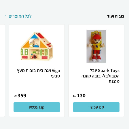
לכל המוצרים
בובות ועוד
Spark Toys יובל
Viga ויגה בית בובות מעץ
המבולבל- בובה קטנה
טבעי
ב
מנגנת
359
130
₪
₪
קנו עכשיו
קנו עכשיו