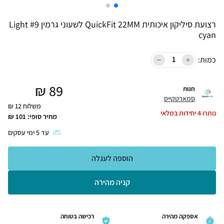
רצועת סיליקון איכותית QuickFit 22MM לשעוני גרמין #9 Light
cyan
כמות:
₪
89
חנות
סמארטקייס
משלוח 12 ₪
נותרו
4
יחידות במלאי
מחיר סופי:
101
₪
עד
5
ימי עסקים
הוספה לעגלה
קניה מהירה
אספקה מהירה
רכישה בטוחה