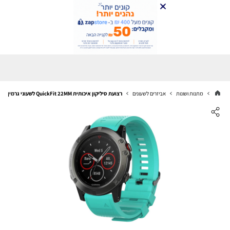
מתנות ושונות
אביזרים לשעונים
רצועת סיליקון איכותית QuickFit 22MM לשעוני גרמין #9 Light cyan