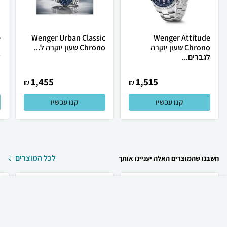
e
Wenger Urban Classic
Wenger Attitude
Chrono שעון יוקרה
Chrono שעון יוקרה ל...
לגברים...
ל
1,455
1,515
₪
₪
קנו עכשיו
קנו עכשיו
לכל המוצרים
חשבנו שהמוצרים האלה יעניינו אותך
₪
89
קניה מהירה
הוספה לעגלה
12 ₪ למשלוח