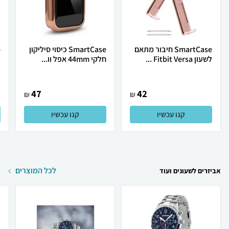
SmartCase חיבור מתאם
SmartCase כיסוי סיליקון
לשעון Fitbit Versa ...
חלקי 44mm אפל וו...
צ
47
42
₪
₪
קנו עכשיו
קנו עכשיו
לכל המוצרים
אביזרים לשעונים ועוד