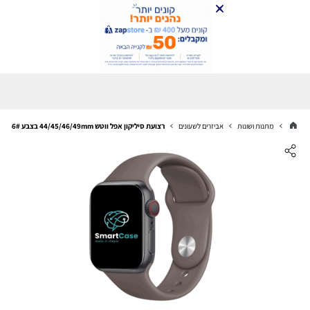
מתנות ושונות
אביזרים לשעונים
רצועת סיליקון אפל ווטש 44/45/46/49mm בצבע 66# Coastal Gray