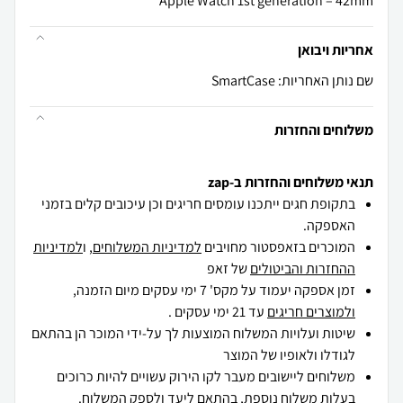
Apple Watch 1st generation – 42mm
אחריות ויבואן
שם נותן האחריות: SmartCase
משלוחים והחזרות
תנאי משלוחים והחזרות ב-zap
בתקופת חגים ייתכנו עומסים חריגים וכן עיכובים קלים בזמני
האספקה.
המוכרים בזאפסטור מחויבים
למדיניות המשלוחים
, ו
למדיניות
ההחזרות והביטולים
של זאפ
זמן אספקה יעמוד על מקס' 7 ימי עסקים מיום הזמנה,
ולמוצרים חריגים
עד 21 ימי עסקים .
שיטות ועלויות המשלוח המוצעות לך על-ידי המוכר הן בהתאם
לגודלו ולאופיו של המוצר
משלוחים ליישובים מעבר לקו הירוק עשויים להיות כרוכים
בעלות משלוח נוספת, בהתאם ליעד ולספק המשלוח.