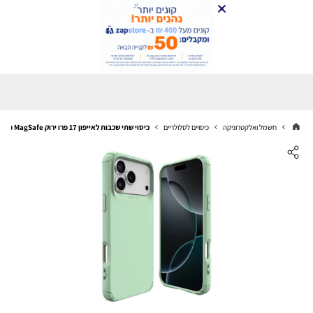
חשמל ואלקטרוניקה
כיסויים לסלולריים
כיסוי שתי שכבות לאייפון 17 פרו ירוק MagSafe מובנה עם פינות מחוזקות Toiko CaZa