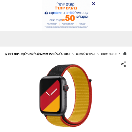
מתנות ושונות
אביזרים לשעונים
רצועה לאפל ווטש 40/41/42mm ניילון מדינות 05# Germany