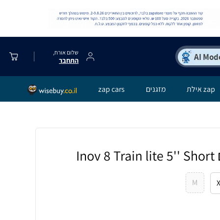
שלום אורח,
התחבר
zap אילת
מזגנים
zap cars
In
M