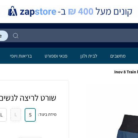
מחשבים
לבית ולגן
פנאי וספורט
בריאות ויופי
שורט לריצה לנשים ov 8 Train lite 5'' Short
L
מידת ביגוד
:
S
XL