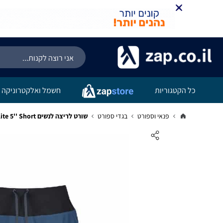
כל הקטגוריות
חשמל ואלקטרוניקה
פנאי וספורט
בגדי ספורט
שורט לריצה לנשים Inov 8 Train lite 5'' Short