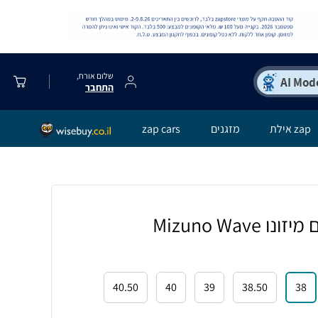
שלום אורח,
התחבר
zap אילת
מזגנים
zap cars
נעלי כדורעף לנשים מיזונו Mizuno Wave
40.50
40
39
38.50
38