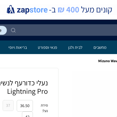
מחשבים
לבית ולגן
פנאי וספורט
בריאות ויופי
Lightning Pro
37
מידת
36.50
נעל
:
42