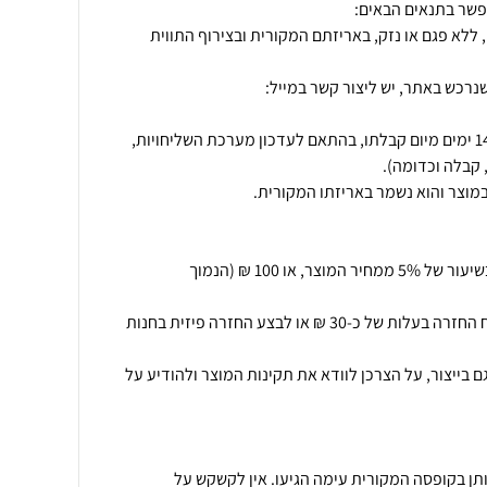
 ללא פגם או נזק, באריזתם המקורית ובצירוף התווית
נרכש באתר, יש ליצור קשר במייל:
החזרת המוצר תתאפשר בתוך 14 ימים מיום קבלתו, בהתאם לעדכון מערכת השליחויות,
ביטול עסקה יחויב בדמי ביטול בשיעור של 5% ממחיר המוצר, או 100 ₪ (הנמוך
.בנוסף יוכל הלקוח לקבל משלוח החזרה בעלות של כ-30 ₪ או לבצע החזרה פיזית בחנות
בייצור, על הצרכן לוודא את תקינות המוצר ולהודיע על
ותן בקופסה המקורית עימה הגיעו. אין לקשקש על