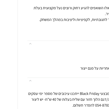
לו השואפים להגיע רחוק ורוצים נעל מקצועית בעלת
במהלך תקופת החגים ובמהלך מבצעי Black Friday ייתכנו עיכובים של מספר ימי עסקים
בזמני המשלוחים. החלפת מידה/דגם הלוך חזור עם שליח בעלות של 40 ש”ח- יש ליצור