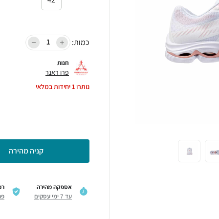
כמות:
חנות
פרו ראנר
נותרו
1
יחידות במלאי
קניה מהירה
אספקה מהירה
רכ
עד 7 ימי עסקים
פר