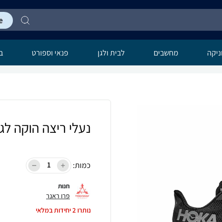
יקה
מחשבים
לבית ולגן
פנאי וספורט
בר
נעלי ריצה הוקה לגברים ton 9 GTX
כמות:
חנות
פרו ראנר
נותרו
2
יחידות במלאי