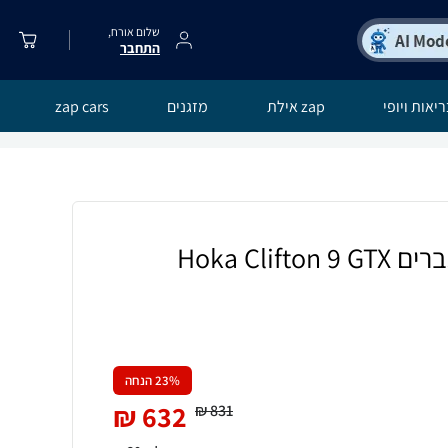
שלום אורח,
התחבר
יאות ויופי
zap אילת
מזגנים
zap cars
Hoka Clif
% הנחה
23
₪
632
₪
831