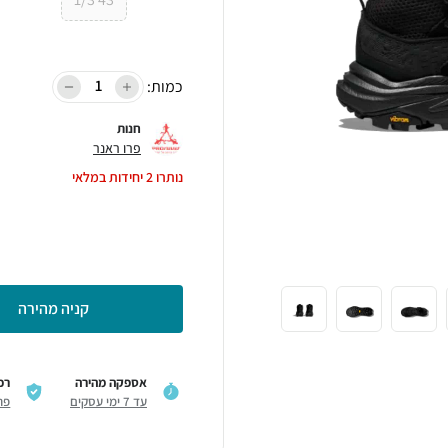
כמות:
חנות
פרו ראנר
נותרו
2
יחידות במלאי
קניה מהירה
אספקה מהירה
רכ
עד 7 ימי עסקים
פר