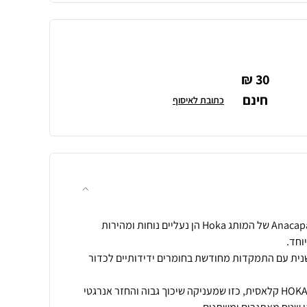
30 ₪
חינם
כתובת לאיסוף
נעלי טיולים מדגם Anacapa 2 Mid GTX של המותג Hoka הן נעליים נוחות ומהירות
ית עם התמקדות מחודשת בחומרים ידידותיים לכדור
נעלי הטיולים מצוידות בסוליית HOKA קלאסית, כזו שמעניקה שיכוך גבוה והחזר אנרגטי