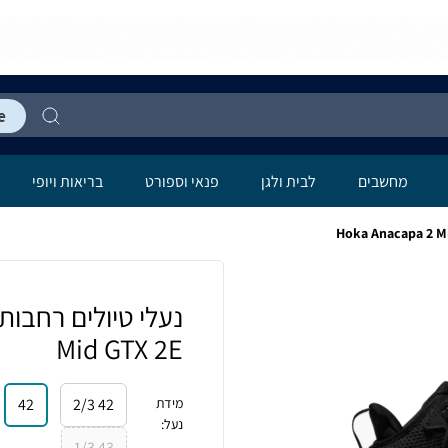
מחשבים
לבית ולגן
פנאי וספורט
בריאות ויופי
Mid GTX 2E
מידת
42 2/3
42
נעל
:
43 1/3