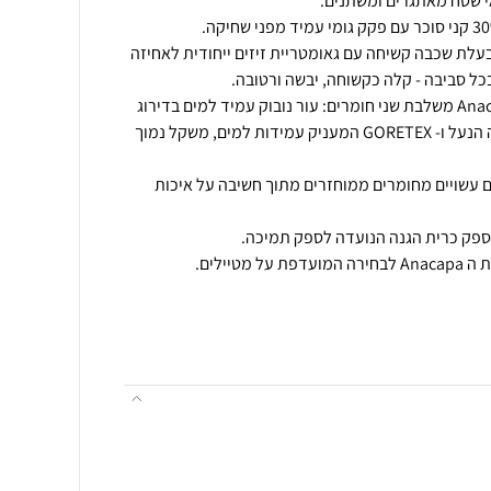
ליית חוץ Vibram Megagrip בעלת שכבה קשיחה עם גאומטריית זיזים ייחודית לאחיזה
הגפה של נעלי Anacapa 2 Mid GTX משלבת שני חומרים: עור נובוק עמיד למים בדירוג
זהב, קל משקל השומר על מבנה הנעל ו- GORETEX המעניק עמידות למים, משקל נמוך
ם עשויים מחומרים ממוחזרים מתוך חשיבה על איכות