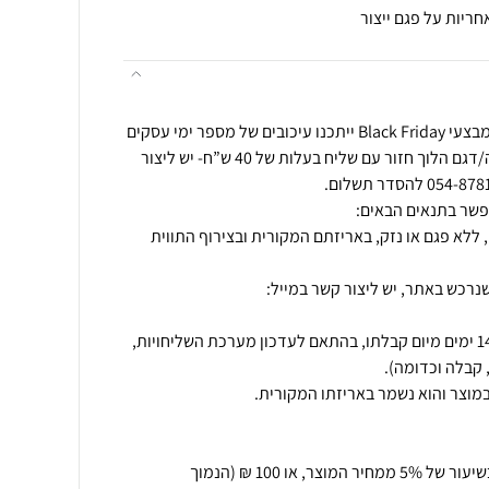
במהלך תקופת החגים ובמהלך מבצעי Black Friday ייתכנו עיכובים של מספר ימי עסקים
בזמני המשלוחים. החלפת מידה/דגם הלוך חזור עם שליח בעלות של 40 ש”ח- יש ליצור
 ללא פגם או נזק, באריזתם המקורית ובצירוף התווית
נרכש באתר, יש ליצור קשר במייל:
החזרת המוצר תתאפשר בתוך 14 ימים מיום קבלתו, בהתאם לעדכון מערכת השליחויות,
ביטול עסקה יחויב בדמי ביטול בשיעור של 5% ממחיר המוצר, או 100 ₪ (הנמוך