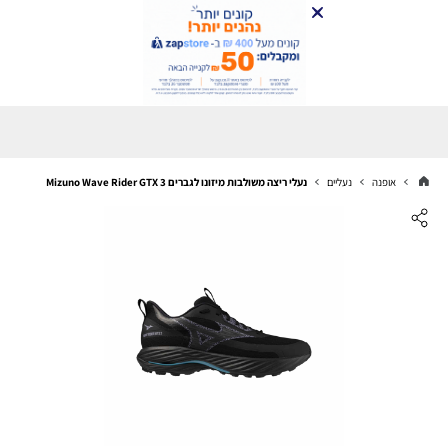
אופנה
נעליים
נעלי ריצה משולבות מיזונו לגברים Mizuno Wave Rider GTX 3