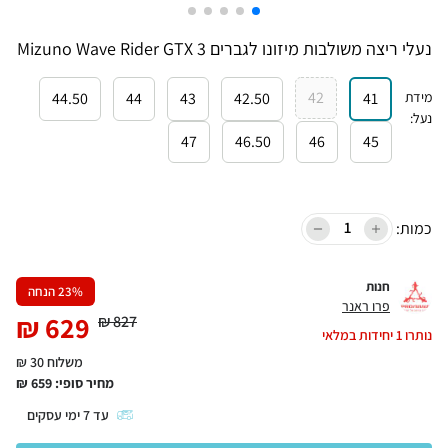
נעלי ריצה משולבות מיזונו לגברים Mizuno Wave Rider GTX 3
42
מידת
41
42.50
43
44
44.50
נעל
:
47
46.50
46
45
כמות:
חנות
% הנחה
23
פרו ראנר
₪
629
₪
827
נותרו
1
יחידות במלאי
משלוח 30 ₪
מחיר סופי:
659
₪
עד
7
ימי עסקים