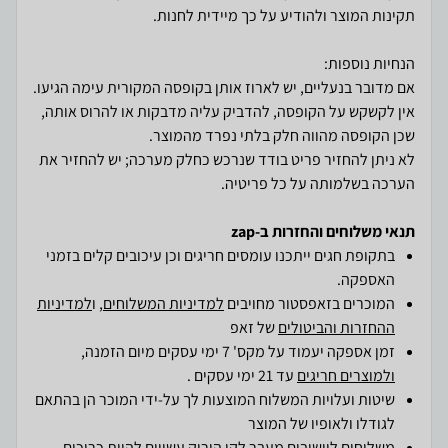
אם מדובר בנעליים, יש לארוז אותן בקופסה המקורית עימה הגיעו.
אין לקשקש על הקופסה, להדביק עליה מדבקות או להרוס אותה,
לא ניתן להחזיר פריט בודד שנרכש כחלק מערכה; יש להחזיר את
הערכה בשלמותה על כל פריטיה.
תנאי משלוחים והחזרות ב-zap
בתקופת חגים ייתכנו עומסים חריגים וכן עיכובים קלים בזמני
האספקה.
המוכרים בזאפסטור מחויבים
למדיניות המשלוחים
, ו
למדיניות
ההחזרות והביטולים
של זאפ
זמן אספקה יעמוד על מקס' 7 ימי עסקים מיום הזמנה,
ולמוצרים חריגים
עד 21 ימי עסקים .
שיטות ועלויות המשלוח המוצעות לך על-ידי המוכר הן בהתאם
לגודלו ולאופיו של המוצר
משלוחים ליישובים מעבר לקו הירוק עשויים להיות כרוכים