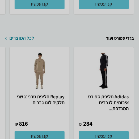
קנו עכשיו
קנו עכשיו
לכל המוצרים
בגדי ספורט ועוד
Adidas חליפת ספורט
Replay חליפת טרנינג שני
איכותית לגברים
חלקים לוגו גברים
ח
המנדפת...
816
284
₪
₪
קנו עכשיו
קנו עכשיו