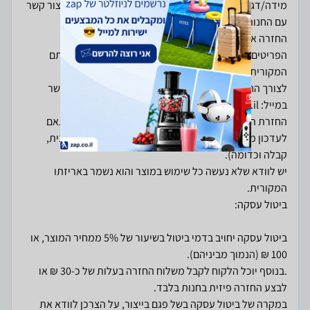
מידה/דגם הלוך חזור עם שליח בעלות של 40 ש”ח- יש ליצור קשר
הפריטים יגיעו במצב חדש ותקין, ללא פגם או נזק, באריזתם
לצורך החלפה או החזרת מוצר שנרכש באתר, יש ליצור קשר
החזרת המוצר תתאפשר בתוך 14 ימים מיום קבלתו, בהתאם
לעדכון מערכת השליחויות, ובצירוף הוכחת קנייה (חשבונית,
יש לוודא שלא נעשה כל שימוש במוצר והוא נשמר באריזתו
ביטול עסקה יחויב בדמי ביטול בשיעור של 5% ממחיר המוצר, או
.בנוסף יוכל הלקוח לקבל משלוח החזרה בעלות של כ-30 ₪ או
במקרה של ביטול עסקה בשל פגם בייצור, על הצרכן לוודא את