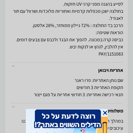
בחולצה ישנן מכפלות קדמיות ואחוריות מלוכדות ושרוול עם חור
1151083/PAY
אחריות ויבואן
שם נותן האחריות: פרו ראנר
תקופת האחריות 3 חודשים
תנאי רכישה ואחריות: 3 חודשי אחריות על פגם ייצור
משלוחים והחזרות
במהלך תקופת החגים ובמהלך מבצעי Black Friday ייתכנו
עיכובים של מספר ימי עסקים בזמני המשלוחים. החלפת