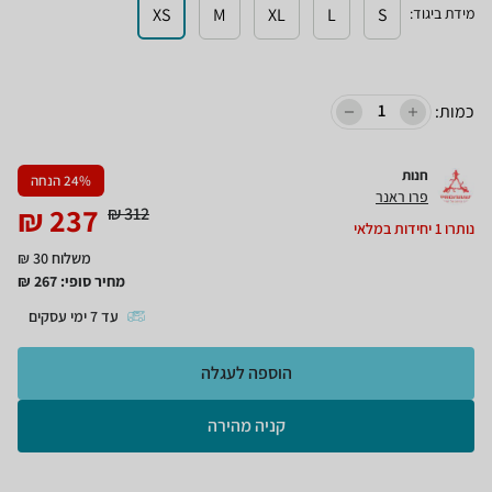
מידת ביגוד
:
S
L
XL
M
XS
כמות:
חנות
% הנחה
24
פרו ראנר
₪
237
₪
312
נותרו
1
יחידות במלאי
משלוח 30 ₪
מחיר סופי:
267
₪
עד
7
ימי עסקים
הוספה לעגלה
קניה מהירה