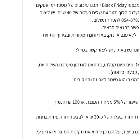
במהלך תקופת החגים ובמהלך מבצעי Black Friday ייתכנו עיכובים של מספר ימי עסקים
בזמני המשלוחים. החלפת מידה/דגם הלוך חזור עם שליח בעלות של 40 ש”ח- יש ליצור
 ללא פגם או נזק, באריזתם המקורית ובצירוף התווית
נרכש באתר, יש ליצור קשר במייל:
החזרת המוצר תתאפשר בתוך 14 ימים מיום קבלתו, בהתאם לעדכון מערכת השליחויות,
ביטול עסקה יחויב בדמי ביטול בשיעור של 5% ממחיר המוצר, או 100 ₪ (הנמוך
.בנוסף יוכל הלקוח לקבל משלוח החזרה בעלות של כ-30 ₪ או לבצע החזרה פיזית בחנות
בייצור, על הצרכן לוודא את תקינות המוצר ולהודיע על