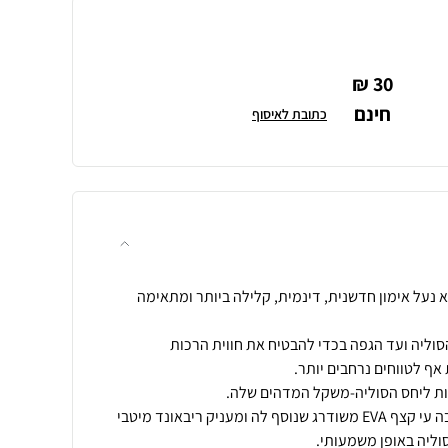
30 ₪
חינם
כתובת לאיסוף
ה-RINCON 4 של HOKA היא נעל אימון חדשנית, דינמית, קלילה ביותר ומתאימה
וליה ועד הגפה בכדי להבטיח את חווית הרכות
בדגם החדש הסוליה מקבלת גובה עי קצף EVA משודרג שנוסף לה ומעניק ריבאונד מיטבי