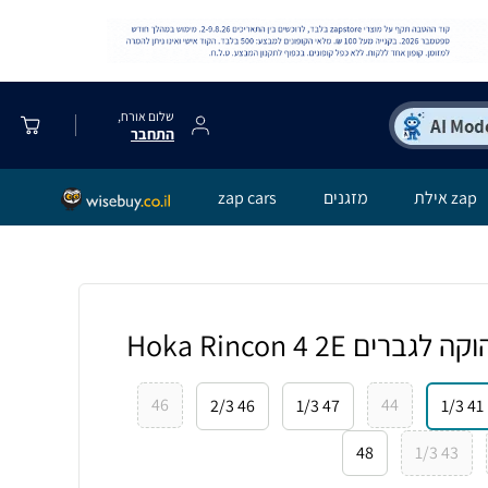
שלום אורח,
התחבר
zap אילת
מזגנים
zap cars
ם Hoka Rincon 4 2E
46
44
46 2/3
47 1/3
41 1/3
48
43 1/3