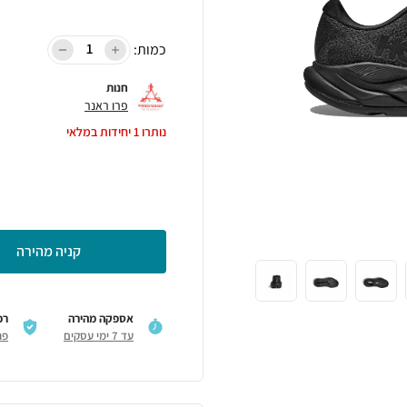
כמות:
חנות
פרו ראנר
נותרו
1
יחידות במלאי
קניה מהירה
אספקה מהירה
רכ
עד 7 ימי עסקים
פר