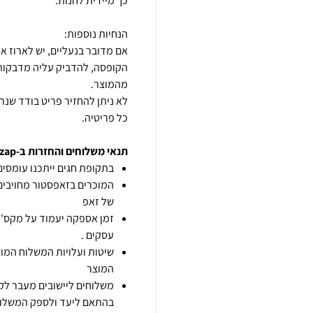
אם מדובר בנעליים, יש לארוז א
הקופסה, להדביק עליה מדבקות 
לא ניתן להחזיר פריט בודד שנ
כל פריטיה.
תנאי משלוחים והחזרות ב-zap
בתקופת חגים ייתכנו עומסים 
המוכרים בזאפסטור מחויבים
של זאפ
זמן אספקה יעמוד על מקס' 7 ימי עסקים מיום הזמנה,
עסקים .
שיטות ועלויות המשלוח המוצ
המוצר
משלוחים ליישובים מעבר לקו
בהתאם ליעד ולספק המשלוח