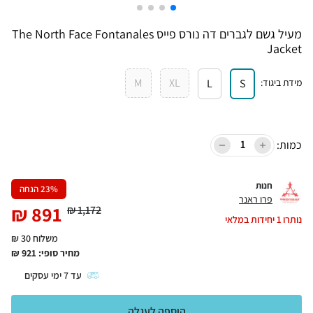
מעיל גשם לגברים דה נורס פייס The North Face Fontanales
Jacket
M
XL
מידת ביגוד
:
S
L
כמות:
חנות
% הנחה
23
פרו ראנר
₪
891
₪
1,172
נותרו
1
יחידות במלאי
משלוח 30 ₪
מחיר סופי:
921
₪
עד
7
ימי עסקים
הוספה לעגלה