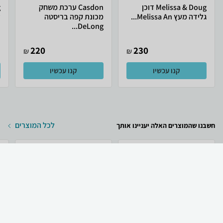
Melissa & Doug דוכן
Casdon ערכת משחק
גלידה מעץ Melissa An...
מכונת קפה בריסטה
ע
DeLong...
220
230
₪
₪
קנו עכשיו
קנו עכשיו
לכל המוצרים
חשבנו שהמוצרים האלה יעניינו אותך
₪
699
₪
499
קניה מהירה
הוספה לעגלה
משלוח חינם
Apple טלפון סלולרי
Apple Apple iPhone 17