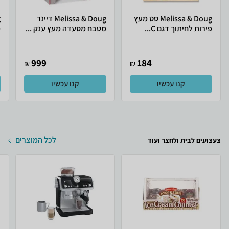
Melissa & Doug סט מעץ
Melissa & Doug דיינר
פירות לחיתוך דגם C...
מטבח מסעדה מעץ ענק ...
מ
999
184
₪
₪
קנו עכשיו
קנו עכשיו
לכל המוצרים
צעצועים לבית ולחצר ועוד