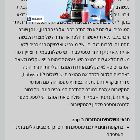
נעשה בהם שימוש.החלפה והחזרה של פרטי ביגוד, כנגד קבלת
זיכוי, ניתן לבצע בתוך 14 יום מקבלת המוצר. החזר כספי יבוצע
בתוך 7 ימים בהתאם לתנאים הקבועים בתקנות.כנגד החזרת יתר
המוצרים, עליהם לא חל החזר כספי על פי התקנון, יינתן שובר
זיכוי בלבד.לא תתאפשר החלפה או החזרה של מוצרי הלבשה
תחתונה, לרבות בגד ים ושל מוצרי טואלטיקה הנמכרים ללא
אריזה.לא יינתן החזר כספי עבור דמי משלוח, במידה וצויין דמוי
משלוח ללא עלות במוצר השווי יהיה לריהוט כ 89 שקלים ולשאר
המוצרים כ – 45 שקלים.החזרת המוצר ושליחתו חזרה הינה
באחריות הלקוח בלבד.את המוצרים יש לשלוח לbabystuff,
מדרחוב קראוזה 1 נתניה. בצירוף מספר ההזמנה ופרטי
התקשרות עמכם.כתובת להחזרת המוצרים הינה: מדרחוב
קראוזה 1, נתניה – במידה ושולחים את המוצר יש לספק מספר
הזמנה ומספר טלפון להתקשרות.
תנאי משלוחים והחזרות ב-zap
בתקופת חגים ייתכנו עומסים חריגים וכן עיכובים קלים בזמני
האספקה.