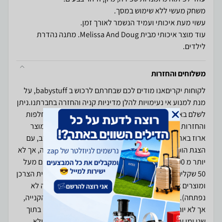
עוד מוצר איכותי מבית Melissa And Doug. מתנה נהדרת
לילדים.
משלוחים והחזרות
לקוחות יקריםאנו מודים לכם שבחרתם לרכוש ב babystuff, על
מנת למנוע אי נעימויות להלן מדיניות קניה והחזרה בחברתנו.ניתן
לשלם באמצעי התשלום הבאים: כרטיס אשראי ומזומן.החלפות
והחזרות ניתן לבצע בתוך 14 יום מקבלת המוצר כאשר המוצר
ארוז באריזתו המקורית ולא נעשה בו כל שימש / לא הורכב, עם
הצגת הוכחת רכישה.החזר כספי (בניכוי 5% מערך הקנייה, אך לא
יותר מ 100 שקלים) ינתן למוצרים הבאים (ובלבד שמחירים מעל
50 שקלים) : מוצרי חשמל, מוצרי ריהוט שטרם הורכבו בבית הצרכן
ומוצרים אחרים הנמכרים באריזת היצרן (ובלבד שהאריזה לא
נפתחה). החזר כספי בעד פריט ביגוד (בניכוי 5% מערך הקנייה,
אך לא יותר מ 100 שקלים) שמחירם מעל 50 שקלים יינתן בתוך
שני ימי עסקים מיום הרכישה ובתנאי שהתווית לא הוסרה ולא