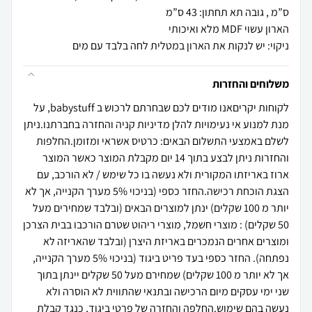
ניקוי: יש לנקות את הארון במטלית לחה בלבד עם מים
משלוחים והחזרות
לקוחות יקריםאנו מודים לכם שבחרתם לרכוש ב babystuff, על
מנת למנוע אי נעימויות להלן מדיניות קניה והחזרה בחברתנו.ניתן
לשלם באמצעי התשלום הבאים: כרטיס אשראי ומזומן.החלפות
והחזרות ניתן לבצע בתוך 14 יום מקבלת המוצר כאשר המוצר
ארוז באריזתו המקורית ולא נעשה בו כל שימש / לא הורכב, עם
הצגת הוכחת רכישה.החזר כספי (בניכוי 5% מערך הקנייה, אך לא
יותר מ 100 שקלים) ינתן למוצרים הבאים (ובלבד שמחירים מעל
50 שקלים) : מוצרי חשמל, מוצרי ריהוט שטרם הורכבו בבית הצרכן
ומוצרים אחרים הנמכרים באריזת היצרן (ובלבד שהאריזה לא
נפתחה). החזר כספי בעד פריט ביגוד (בניכוי 5% מערך הקנייה,
אך לא יותר מ 100 שקלים) שמחירם מעל 50 שקלים יינתן בתוך
שני ימי עסקים מיום הרכישה ובתנאי שהתווית לא הוסרה ולא
נעשה בהם שימוש.החלפה והחזרה של פרטי ביגוד, כנגד קבלת