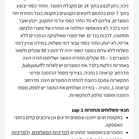
זיכוי, ניתן לבצע בתוך 14 יום מקבלת המוצר. החזר כספי יבוצע
בתוך 7 ימים בהתאם לתנאים הקבועים בתקנות.כנגד החזרת יתר
המוצרים, עליהם לא חל החזר כספי על פי התקנון, יינתן שובר
זיכוי בלבד.לא תתאפשר החלפה או החזרה של מוצרי הלבשה
תחתונה, לרבות בגד ים ושל מוצרי טואלטיקה הנמכרים ללא
אריזה.לא יינתן החזר כספי עבור דמי משלוח, במידה וצויין דמוי
משלוח ללא עלות במוצר השווי יהיה לריהוט כ 89 שקלים ולשאר
המוצרים כ – 45 שקלים.החזרת המוצר ושליחתו חזרה הינה
באחריות הלקוח בלבד.את המוצרים יש לשלוח לbabystuff,
מדרחוב קראוזה 1 נתניה. בצירוף מספר ההזמנה ופרטי
התקשרות עמכם.כתובת להחזרת המוצרים הינה: מדרחוב
קראוזה 1, נתניה – במידה ושולחים את המוצר יש לספק מספר
הזמנה ומספר טלפון להתקשרות.
תנאי משלוחים והחזרות ב-zap
בתקופת חגים ייתכנו עומסים חריגים וכן עיכובים קלים בזמני
האספקה.
המוכרים בזאפסטור מחויבים
למדיניות המשלוחים
, ו
למדיניות