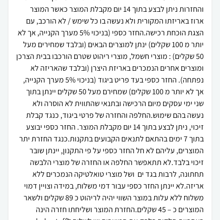
והחזרות ניתן לבצע בתוך 14 יום מקבלת המוצר כאשר המוצר
ארוז באריזתו המקורית ולא נעשה בו כל שימש / לא הורכב, עם
הצגת הוכחת רכישה.החזר כספי (בניכוי 5% מערך הקנייה, אך לא
יותר מ 100 שקלים) ינתן למוצרים הבאים (ובלבד שמחירים מעל
50 שקלים) : מוצרי חשמל, מוצרי ריהוט שטרם הורכבו בבית הצרכן
ומוצרים אחרים הנמכרים באריזת היצרן (ובלבד שהאריזה לא
נפתחה). החזר כספי בעד פריט ביגוד (בניכוי 5% מערך הקנייה,
אך לא יותר מ 100 שקלים) שמחירם מעל 50 שקלים יינתן בתוך
שני ימי עסקים מיום הרכישה ובתנאי שהתווית לא הוסרה ולא
נעשה בהם שימוש.החלפה והחזרה של פרטי ביגוד, כנגד קבלת
זיכוי, ניתן לבצע בתוך 14 יום מקבלת המוצר. החזר כספי יבוצע
בתוך 7 ימים בהתאם לתנאים הקבועים בתקנות.כנגד החזרת יתר
המוצרים, עליהם לא חל החזר כספי על פי התקנון, יינתן שובר
זיכוי בלבד.לא תתאפשר החלפה או החזרה של מוצרי הלבשה
תחתונה, לרבות בגד ים ושל מוצרי טואלטיקה הנמכרים ללא
אריזה.לא יינתן החזר כספי עבור דמי משלוח, במידה וצויין דמוי
משלוח ללא עלות במוצר השווי יהיה לריהוט כ 89 שקלים ולשאר
המוצרים כ – 45 שקלים.החזרת המוצר ושליחתו חזרה הינה