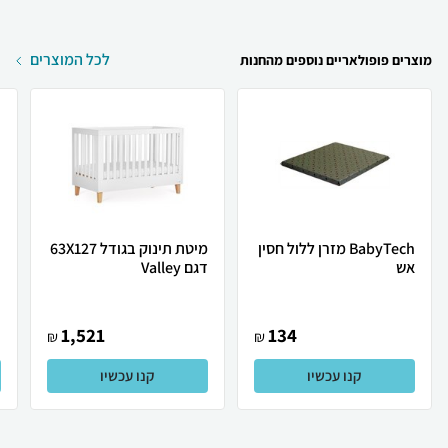
לכל המוצרים
מוצרים פופולאריים נוספים מהחנות
BabyTech מזרן ללול חסין
מיטת תינוק בגודל 63X127
ר
אש
דגם Valley
ב
1,521
134
₪
₪
קנו עכשיו
קנו עכשיו