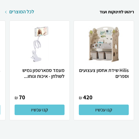
לכל המוצרים
ריהוט לתינוקות ועוד
Hilis שידת אחסון צעצועים
מעמד סמארטפון גמיש
וספרים
לשולחן - איכות ונוחו...
ד
70
420
₪
₪
קנו עכשיו
קנו עכשיו