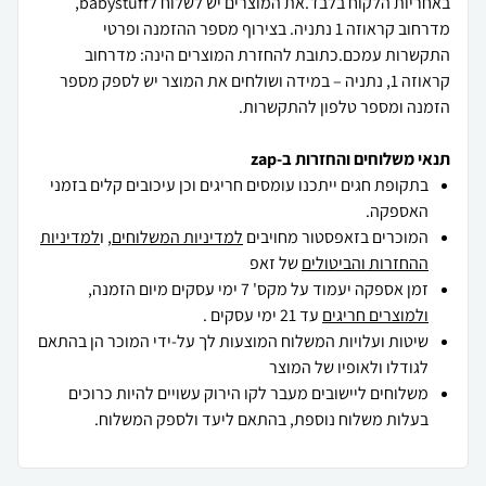
באחריות הלקוח בלבד.את המוצרים יש לשלוח לbabystuff,
מדרחוב קראוזה 1 נתניה. בצירוף מספר ההזמנה ופרטי
התקשרות עמכם.כתובת להחזרת המוצרים הינה: מדרחוב
קראוזה 1, נתניה – במידה ושולחים את המוצר יש לספק מספר
הזמנה ומספר טלפון להתקשרות.
תנאי משלוחים והחזרות ב-zap
בתקופת חגים ייתכנו עומסים חריגים וכן עיכובים קלים בזמני
האספקה.
המוכרים בזאפסטור מחויבים
למדיניות המשלוחים
, ו
למדיניות
ההחזרות והביטולים
של זאפ
זמן אספקה יעמוד על מקס' 7 ימי עסקים מיום הזמנה,
ולמוצרים חריגים
עד 21 ימי עסקים .
שיטות ועלויות המשלוח המוצעות לך על-ידי המוכר הן בהתאם
לגודלו ולאופיו של המוצר
משלוחים ליישובים מעבר לקו הירוק עשויים להיות כרוכים
בעלות משלוח נוספת, בהתאם ליעד ולספק המשלוח.