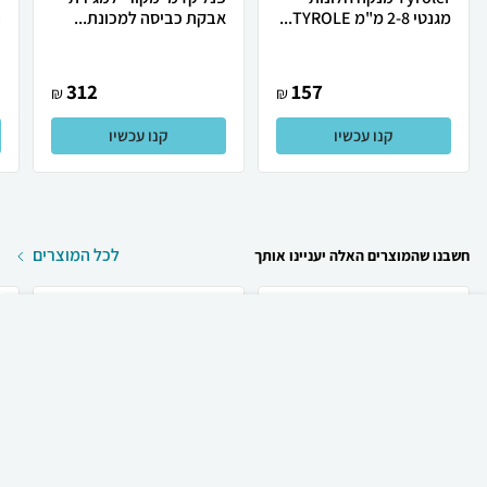
מגנטי 2-8 מ"מ TYROLE...
אבקת כביסה למכונת...
ה
312
157
₪
₪
קנו עכשיו
קנו עכשיו
לכל המוצרים
חשבנו שהמוצרים האלה יעניינו אותך
₪
35
קניה מהירה
הוספה לעגלה
35 ₪ למשלוח
Apple Apple iPhone 17
Apple Apple iPhone 17
256GB אייפון יבואן...
256GB אייפון תומך ...
ש