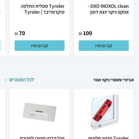
OXO INOXOL clean -
Tyroler מטלית החלפה
אפקט ניקוי יוצא דופן
מיקרופייבר | Tyroler
ח
70
100
₪
₪
קנו עכשיו
קנו עכשיו
לכל המוצרים
אביזרי וחומרי ניקוי ועוד
Tyroler מנקה חלונות
פנל קדמי מקורי למגירת
ע