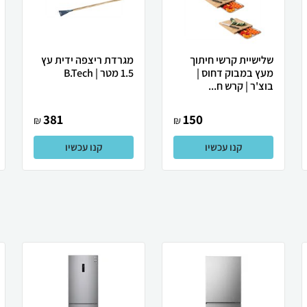
שלישיית קרשי חיתוך
מגרדת ריצפה ידית עץ
מעץ במבוק דחוס |
1.5 מטר | B.Tech
בוצ'ר | קרש ח...
381
150
₪
₪
קנו עכשיו
קנו עכשיו