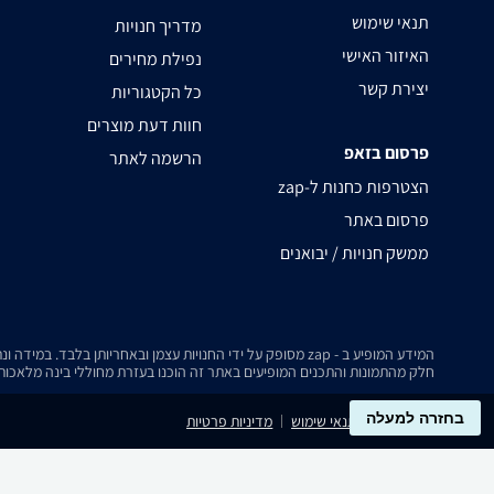
תנאי שימוש
מדריך חנויות
האיזור האישי
נפילת מחירים
יצירת קשר
כל הקטגוריות
חוות דעת מוצרים
פרסום בזאפ
הרשמה לאתר
zap-הצטרפות כחנות ל
פרסום באתר
ממשק חנויות / יבואנים
המידע המופיע ב - zap מסופק על ידי החנויות עצמן ובאחריותן בלבד. במידה ונתקלת בבעיה כלשהי בנתונים המוצגים באתר, אנא שלח אלינו הודעה ואנו נטפל בעניין.
חלק מהתמונות והתכנים המופיעים באתר זה הוכנו בעזרת מחוללי בינה מלאכותית
בחזרה למעלה
נגישות
תנאי שימוש
מדיניות פרטיות