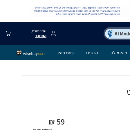
שלום אורח,
התחבר
zap אילת
מזגנים
zap cars
₪
59