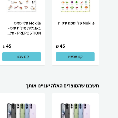
Mokile פלייסמט ירקות
Mokile פלייסמט
באנגלית מילות יחס -
PREPOSTION - חל...
45
45
₪
₪
קנו עכשיו
קנו עכשיו
חשבנו שהמוצרים האלה יעניינו אותך