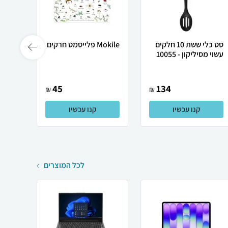
סט כלי ששת 10 חלקים
Mokile פלייסמט חרקים
קרש ח
עשוי מסיליקון - 10055
למטב
45
134
₪
₪
קנו עכשיו
קנו עכשיו
לכל המוצרים