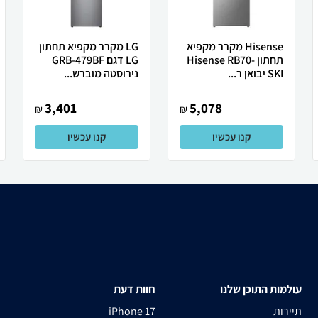
Hisense מקרר ‏מקפיא
LG מקרר מקפיא תחתון
תחתון Hisense RB70-
LG דגם GRB-479BF
SKI יבואן ר...
נירוסטה מוברש...
3,401
5,078
₪
₪
קנו עכשיו
קנו עכשיו
עולמות התוכן שלנו
חוות דעת
תיירות
iPhone 17