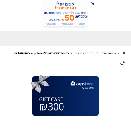
מתנות ושונות
מתנות וגאדג'טים
כרטיס מתנה דיגיטלי zapstore בשווי 300 ₪