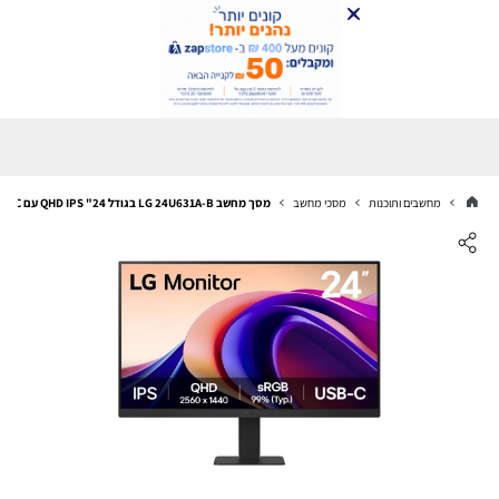
מחשבים ותוכנות
מסכי מחשב
מסך מחשב LG 24U631A-B בגודל 24" QHD IPS עם USB-C