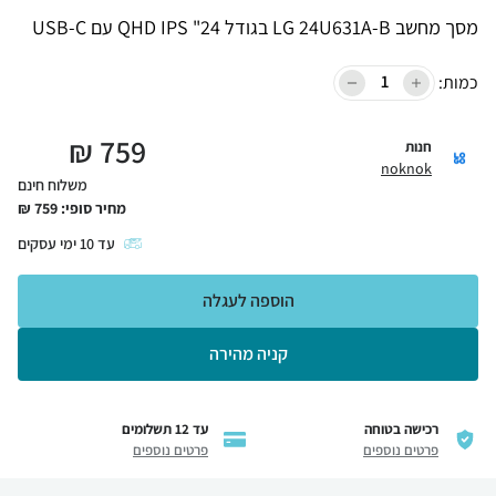
מסך מחשב LG 24U631A-B בגודל 24" QHD IPS עם USB-C
כמות:
₪
759
חנות
noknok
משלוח חינם
מחיר סופי:
759
₪
עד
10
ימי עסקים
הוספה לעגלה
קניה מהירה
רכישה בטוחה
עד 12 תשלומים
פרטים נוספים
פרטים נוספים